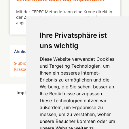
Mit der CEREC Methode kann eine Krone direkt in
der Zahnarztpraxis innerhalb einer Stunde
angefertigt werden ...
Ihre Privatsphäre ist
uns wichtig
Ähnliche Behandler finden:
Diese Website verwendet Cookies
Słubice
*
Warszawa (Warschau)
*
Gdańsk (Danzig)
*
und Targeting Technologien, um
Kraków (Krakau)
*
Szczecin (Stettin)
*
Ihnen ein besseres Internet-
Erlebnis zu ermöglichen und die
Werbung, die Sie sehen, besser an
Implantologen in Szczecin (Stettin) wurde am 06
Ihre Bedürfnisse anzupassen.
August 2026 aktualisiert.
Diese Technologien nutzen wir
außerdem, um Ergebnisse zu
messen, um zu verstehen, woher
unsere Besucher kommen oder um
unsere Website weiter zu