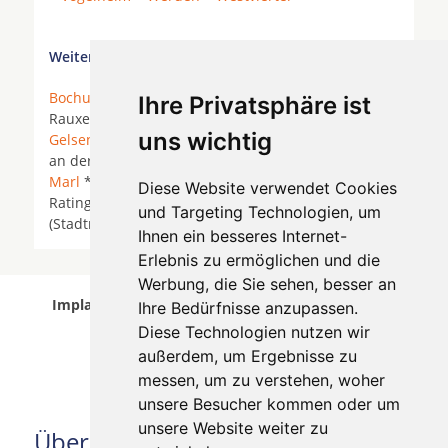
Weitere Orte in der Nähe von Essen:
Bochum
*
Bottrop
*
Bottrop-Kirchhellen
* Castrop-
Ihre Privatsphäre ist
Rauxel *
Dorsten
* Duisburg *
Essen
*
uns wichtig
Gelsenkirchen
*
Gladbeck
*
Hattingen
* Hattingen
an der Ruhr * Heiligenhaus *
Herne
*
Herten
*
Marl
*
Mülheim an der Ruhr
*
Oberhausen
*
Diese Website verwendet Cookies
Ratingen *
Recklinghausen
* Recklinghausen
und Targeting Technologien, um
(Stadtmitte) * Sprockhövel *
Velbert
* Witten *
Ihnen ein besseres Internet-
Erlebnis zu ermöglichen und die
Werbung, die Sie sehen, besser an
Implantologen in Essen wurde am 06 August 2026
Ihre Bedürfnisse anzupassen.
aktualisiert.
Diese Technologien nutzen wir
außerdem, um Ergebnisse zu
messen, um zu verstehen, woher
unsere Besucher kommen oder um
unsere Website weiter zu
Über uns