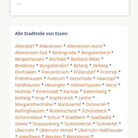
...
Alle Stadtteile von Essen:
Altendorf
*
Altenessen
*
Altenessen-Nord
*
Altenessen-Süd
*
Bedingrade
*
Bergeborbeck
*
Bergerhausen
*
Bochold
*
Borbeck-Mitte
*
Bredeney
*
Burgaltendorf
*
Byfang
*
Dellwig
*
Fischlaken
*
Freisenbruch
*
Frillendorf
*
Frintrop
*
Frohnhausen
*
Fulerum
*
Gerschede
*
Haarzopf
*
Heidhausen
*
Heisingen
*
Holsterhausen
*
Horst
*
Huttrop
*
Innenstadt
*
Karnap
*
Katernberg
*
Kettwig
*
Kray
*
Kupferdreh
*
Leithe
*
Margarethenhöhe
*
Nordviertel
*
Ostviertel
*
Rellinghausen
*
Rüttenscheid
*
Schönebeck
*
Schonnebeck
*
Schuir
*
Stadtkern
*
Stadtwald
*
Steele
*
Stoppenberg
*
Südostviertel
*
Südviertel
*
Überruhr
*
Überruhr-Hinsel
*
Überruhr-Holthausen
*
Vogelheim
*
Werden
*
Westviertel
*