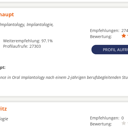
ßhaupt
 Implantology, Implantologie,
Empfehlungen:
27
Bewertung:
Weiterempfehlung: 97.1%
Profilaufrufe: 27303
PROFIL AUF
pt:
ence in Oral Implantology nach einem 2-jährigen berufsbegleitenden St
itz
Empfehlungen:
0
logie
Bewertung: