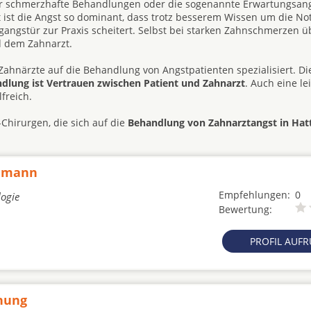
ehr schmerzhafte Behandlungen oder die sogenannte Erwartungsang
t ist die Angst so dominant, dass trotz besserem Wissen um die No
angstür zur Praxis scheitert. Selbst bei starken Zahnschmerzen ü
d dem Zahnarzt.
Zahnärzte auf die Behandlung von Angstpatienten spezialisiert. Di
andlung ist Vertrauen zwischen Patient und Zahnarzt
. Auch eine le
freich.
Chirurgen, die sich auf die
Behandlung von Zahnarztangst in Hat
demann
Empfehlungen:
0
logie
Bewertung:
PROFIL AUF
rnung