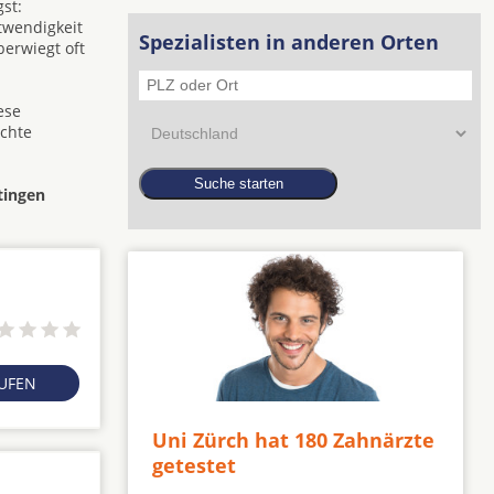
st:
twendigkeit
Spezialisten in anderen Orten
berwiegt oft
ese
ichte
tingen
RUFEN
Uni Zürch hat 180 Zahnärzte
getestet