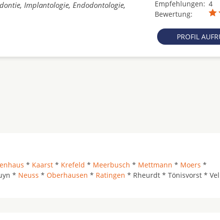
Empfehlungen:
4
dontie, Implantologie, Endodontologie,
Bewertung:
PROFIL AUF
genhaus
*
Kaarst
*
Krefeld
*
Meerbusch
*
Mettmann
*
Moers
*
uyn *
Neuss
*
Oberhausen
*
Ratingen
* Rheurdt * Tönisvorst * Vel