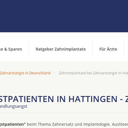
se & Sparen
Ratgeber Zahnimplantate
Für Ärzte
 Zahnarztangst in Deutschland
Zahnimplantate bei Zahnarztangst in Ha
TPATIENTEN IN HATTINGEN -
andlungsangst
gstpatienten"
beim Thema Zahnersatz und Implantologie. Auslöser