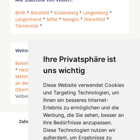
Birth
*
Bonsfeld
*
Kostenberg
*
Langenberg
*
Langenhorst
*
Mitte
*
Neviges
*
Nierenhof
*
Tönisheide
*
Weitere Orte in der Nähe von Velbert
Ihre Privatsphäre ist
Bielefeld
*
Duisburg
*
Düsseldorf
* Erkrath *
Essen
uns wichtig
*
Heiligenhaus
*
Kaarst
*
Krefeld
*
Meerbusch
*
Mettmann
*
Moers
* Mönchengladbach *
Mülheim
an der Ruhr
* Neukirchen-Vluyn *
Neuss
*
Diese Website verwendet Cookies
Oberhausen
*
Ratingen
* Rheurdt * Tönisvorst *
und Targeting Technologien, um
Velbert *
Willich
* Wuppertal * Wülfrath *
Ihnen ein besseres Internet-
Erlebnis zu ermöglichen und die
Werbung, die Sie sehen, besser an
Zahnärzte für Zahnimplantete in Velbert wurde
Ihre Bedürfnisse anzupassen.
am 05 August 2026 aktualisiert.
Diese Technologien nutzen wir
außerdem, um Ergebnisse zu