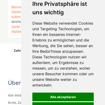
Ihre Privatsphäre ist
Bassenheim
*
Boppard
*
Braubach
* Brey *
uns wichtig
Dieblich
* Fachbach * Filsen * Frücht * Hünenfeld *
Kobern-Gondorf
*
Koblenz
*
Lahnstein
* Lehmen *
Miellen *
Mülheim-Kärlich
* Osterspai *
Rhens
*
Diese Website verwendet Cookies
Sankt Sebastian
*
Spay
*
Urbar
*
Urmitz
*
und Targeting Technologien, um
Waldesch
*
Winningen
*
Ihnen ein besseres Internet-
Erlebnis zu ermöglichen und die
Werbung, die Sie sehen, besser an
Zahnärzte für Zahnimplantete in Dieblich wurde
Ihre Bedürfnisse anzupassen.
am 06 August 2026 aktualisiert.
Diese Technologien nutzen wir
außerdem, um Ergebnisse zu
messen, um zu verstehen, woher
unsere Besucher kommen oder um
unsere Website weiter zu
Über uns
entwickeln.
Von Verbrauchern für Verbraucher
Alle akzeptieren
Ärzte, Zahnärzte, Akustiker und andere