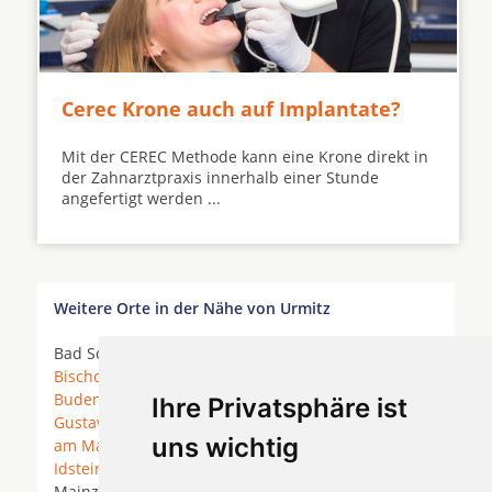
Cerec Krone auch auf Implantate?
Mit der CEREC Methode kann eine Krone direkt in
der Zahnarztpraxis innerhalb einer Stunde
angefertigt werden ...
Weitere Orte in der Nähe von Urmitz
Bad Schwalbach * Bischofsheim (Mainspitze) *
Bischofsheim bei Rüsselsheim
* Bodenheim *
Budenheim
*
Eltville am Rhein
*
Ginsheim-
Ihre Privatsphäre ist
Gustavsburg
*
Heidesheim am Rhein
*
Hochheim
uns wichtig
am Main
*
Hofheim am Taunus
*
Hünstetten
*
Idstein
* Kiedrich * Klein-Winternheim *
Mainz
*
Mainz am Rhein *
Mainz-Kastel
*
Mainz-Kostheim
*