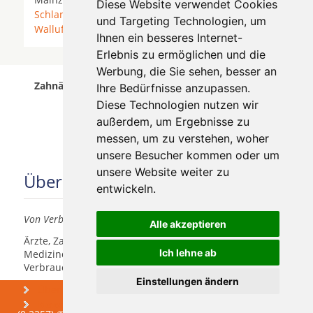
Diese Website verwendet Cookies
Schlangenbad
* Taunusstein * Wackernheim *
und Targeting Technologien, um
Walluf
*
Wiesbaden
*
Ihnen ein besseres Internet-
Erlebnis zu ermöglichen und die
Werbung, die Sie sehen, besser an
Zahnärzte für Zahnimplantete in Urmitz wurde am
Ihre Bedürfnisse anzupassen.
08 August 2026 aktualisiert.
Diese Technologien nutzen wir
außerdem, um Ergebnisse zu
messen, um zu verstehen, woher
unsere Besucher kommen oder um
unsere Website weiter zu
Über uns
entwickeln.
Von Verbrauchern für Verbraucher
Alle akzeptieren
Ärzte, Zahnärzte, Akustiker und andere
Ich lehne ab
Medizindienstleister haben hier die Möglichkeit, sich
Verbrauchern vorzustellen.
Einstellungen ändern
Über uns
Praxismarketing
Newsletter