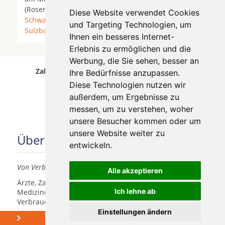
(Rosenhöhe) * Offenbach am Main (Tempelsee) *
Diese Website verwendet Cookies
Schwalbach am Taunus
*
Steinbach (Taunus)
*
und Targeting Technologien, um
Sulzbach (Taunus)
*
Ihnen ein besseres Internet-
Erlebnis zu ermöglichen und die
Werbung, die Sie sehen, besser an
Zahnärzte für Zahnimplantete in Hünstetten
Ihre Bedürfnisse anzupassen.
wurde am 09 August 2026 aktualisiert.
Diese Technologien nutzen wir
außerdem, um Ergebnisse zu
messen, um zu verstehen, woher
unsere Besucher kommen oder um
unsere Website weiter zu
Über uns
entwickeln.
Von Verbrauchern für Verbraucher
Alle akzeptieren
Ärzte, Zahnärzte, Akustiker und andere
Ich lehne ab
Medizindienstleister haben hier die Möglichkeit, sich
Verbrauchern vorzustellen.
Einstellungen ändern
Über uns
Praxismarketing