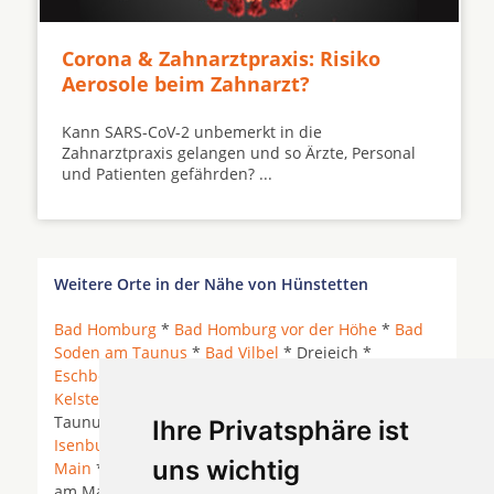
Corona & Zahnarztpraxis: Risiko
Aerosole beim Zahnarzt?
Kann SARS-CoV-2 unbemerkt in die
Zahnarztpraxis gelangen und so Ärzte, Personal
und Patienten gefährden? ...
Weitere Orte in der Nähe von Hünstetten
Bad Homburg
*
Bad Homburg vor der Höhe
*
Bad
Soden am Taunus
*
Bad Vilbel
* Dreieich *
Eschborn
*
Frankfurt am Main
* Heusenstamm *
Kelsterbach
*
Kronberg im Taunus
* Liederbach am
Taunus *
Maintal
* Mühlheim am Main *
Neu-
Ihre Privatsphäre ist
Isenburg
*
Oberursel (Taunus)
*
Offenbach am
uns wichtig
Main
* Offenbach am Main (Kaiserlei) * Offenbach
am Main (Lauterborn) * Offenbach am Main