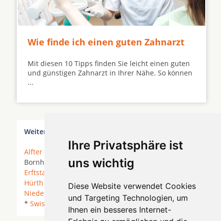
Wie finde ich einen guten Zahnarzt
Mit diesen 10 Tipps finden Sie leicht einen guten
und günstigen Zahnarzt in Ihrer Nähe. So können
...
Weitere Orte in der Nähe von Remagen
Ihre Privatsphäre ist
Alfter
* Bergisch Gladbach *
Bonn
*
Bornheim
*
uns wichtig
Bornheim (Rheinland) *
Brühl (Rheinland)
*
Erftstadt
* Euskirchen *
Frechen
* Hennef (Sieg) *
Hürth
* Kerpen *
Köln
* Lohmar *
Neuss
*
Diese Website verwendet Cookies
Niederkassel
* Rösrath *
Sankt Augustin
* Siegburg
und Targeting Technologien, um
*
Swisttal
*
Troisdorf
*
Weilerswist
*
Wesseling
*
Ihnen ein besseres Internet-