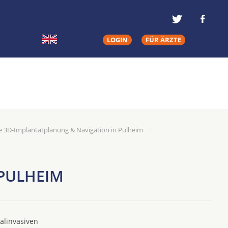
LOGIN
FÜR ÄRZTE
 3D-Implantatplanung & Navigation in Pulheim
PULHEIM
alinvasiven