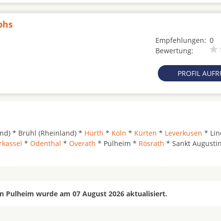
phs
Empfehlungen:
0
Bewertung:
PROFIL AUF
nd) * Brühl (Rheinland) *
Hürth
*
Köln
*
Kürten
*
Leverkusen
* Lin
rkassel
*
Odenthal
*
Overath
* Pulheim *
Rösrath
* Sankt Augustin
in Pulheim wurde am 07 August 2026 aktualisiert.