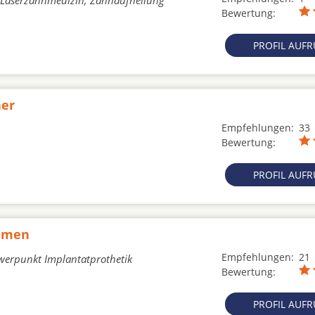
e, Laserzahnmedizin, Zahnaufhellung
Bewertung:
PROFIL AUF
ner
Empfehlungen:
33
Bewertung:
PROFIL AUF
ammen
Empfehlungen:
21
chwerpunkt Implantatprothetik
Bewertung:
PROFIL AUF