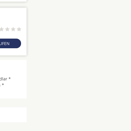
RUFEN
dlar *
 *