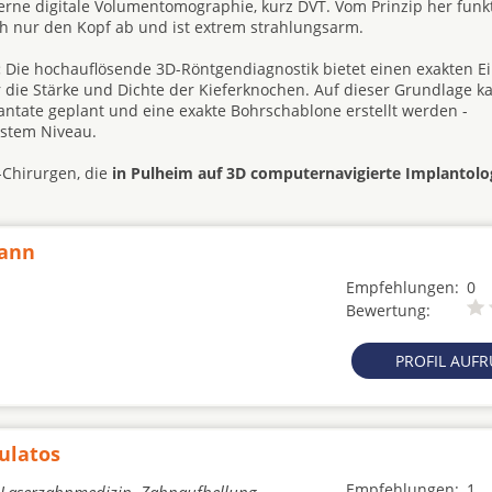
rne digitale Volumentomographie, kurz DVT. Vom Prinzip her funkt
h nur den Kopf ab und ist extrem strahlungsarm.
:
Die hochauflösende 3D-Röntgendiagnostik bietet einen exakten Ein
 die Stärke und Dichte der Kieferknochen. Auf dieser Grundlage k
tate geplant und eine exakte Bohrschablone erstellt werden -
hstem Niveau.
-Chirurgen, die
in Pulheim auf 3D computernavigierte Implantolo
mann
Empfehlungen:
0
Bewertung:
PROFIL AUF
ulatos
Empfehlungen:
1