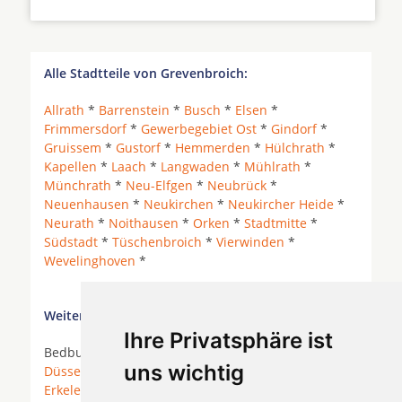
Alle Stadtteile von Grevenbroich:
Allrath
*
Barrenstein
*
Busch
*
Elsen
*
Frimmersdorf
*
Gewerbegebiet Ost
*
Gindorf
*
Gruissem
*
Gustorf
*
Hemmerden
*
Hülchrath
*
Kapellen
*
Laach
*
Langwaden
*
Mühlrath
*
Münchrath
*
Neu-Elfgen
*
Neubrück
*
Neuenhausen
*
Neukirchen
*
Neukircher Heide
*
Neurath
*
Noithausen
*
Orken
*
Stadtmitte
*
Südstadt
*
Tüschenbroich
*
Vierwinden
*
Wevelinghoven
*
Weitere Orte in der Nähe von Grevenbroich:
Ihre Privatsphäre ist
Bedburg *
Bedburg Erft
*
Bergheim
*
Dormagen
*
uns wichtig
Düsseldorf
*
Elsdorf
* Elsdorf (Rheinland) *
Erkelenz
*
Grevenbroich
* Hückelhoven *
Jüchen
*