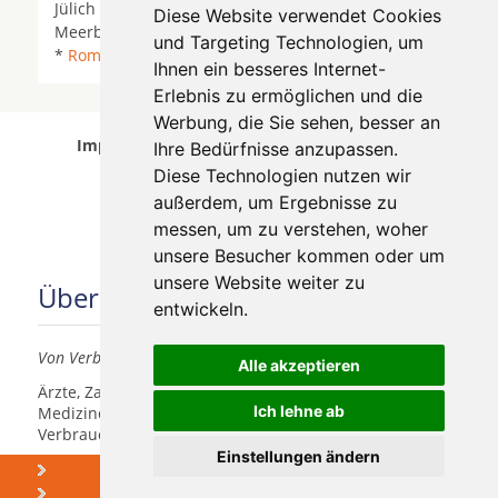
Jülich *
Kaarst
*
Korschenbroich
* Köln *
Diese Website verwendet Cookies
Meerbusch *
Mönchengladbach
*
Neuss
*
Pulheim
und Targeting Technologien, um
*
Rommerskirchen
*
Titz
* Wegberg * Willich *
Ihnen ein besseres Internet-
Erlebnis zu ermöglichen und die
Werbung, die Sie sehen, besser an
Implantologen in Grevenbroich wurde am 05
Ihre Bedürfnisse anzupassen.
August 2026 aktualisiert.
Diese Technologien nutzen wir
außerdem, um Ergebnisse zu
messen, um zu verstehen, woher
unsere Besucher kommen oder um
unsere Website weiter zu
Über uns
entwickeln.
Von Verbrauchern für Verbraucher
Alle akzeptieren
Ärzte, Zahnärzte, Akustiker und andere
Ich lehne ab
Medizindienstleister haben hier die Möglichkeit, sich
Verbrauchern vorzustellen.
Einstellungen ändern
Über uns
Praxismarketing
Newsletter