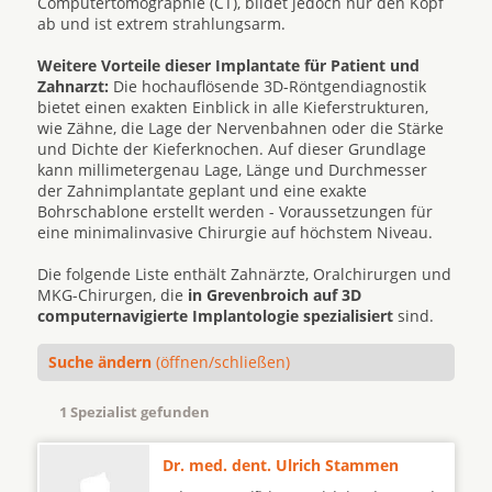
Computertomographie (CT), bildet jedoch nur den Kopf
ab und ist extrem strahlungsarm.
Weitere Vorteile dieser Implantate für Patient und
Zahnarzt:
Die hochauflösende 3D-Röntgendiagnostik
bietet einen exakten Einblick in alle Kieferstrukturen,
wie Zähne, die Lage der Nervenbahnen oder die Stärke
und Dichte der Kieferknochen. Auf dieser Grundlage
kann millimetergenau Lage, Länge und Durchmesser
der Zahnimplantate geplant und eine exakte
Bohrschablone erstellt werden - Voraussetzungen für
eine minimalinvasive Chirurgie auf höchstem Niveau.
Die folgende Liste enthält Zahnärzte, Oralchirurgen und
MKG-Chirurgen, die
in Grevenbroich auf 3D
computernavigierte Implantologie spezialisiert
sind.
Suche ändern
(öffnen/schließen)
1 Spezialist gefunden
Dr. med. dent. Ulrich Stammen