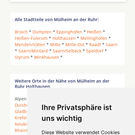
Alle Stadtteile von Mülheim an der Ruhr:
Broich
*
Dümpten
*
Eppinghofen
*
Heißen
*
Heißen-Fulerum
*
Holthausen
*
Mellinghofen
*
Menden/Ickten
*
Mitte
*
Mitte-Ost
*
Raadt
*
Saarn
*
Saarn/Mintard
*
Saarn/Selbeck
*
Speldorf
*
Styrum
*
Winkhausen
*
Weitere Orte in der Nähe von Mülheim an der
Ruhr Holthausen
Alpen *
Bottrop
*
Bottrop-Kirchhellen
*
Dinslaken
*
Duisburg
* Düsseldorf *
Essen
* Gelsenkirchen *
Ihre Privatsphäre ist
Gladbeck
* Heiligenhaus *
Hünxe
*
Kamp-Lintfort
*
uns wichtig
Krefeld
*
Moers
*
Mülheim an der Ruhr
*
Neukirchen-Vluyn
*
Oberhausen
* Ratingen *
Rheinberg
* Rheurdt * Schermbeck (Niederrhein) *
Diese Website verwendet Cookies