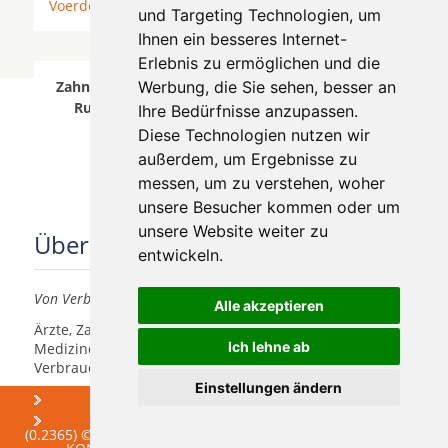
Voerde (Niederrhein)
* Wesel am Rhein *
und Targeting Technologien, um
Ihnen ein besseres Internet-
Erlebnis zu ermöglichen und die
Zahnärzte für Zahnimplantete in Mülheim an der
Werbung, die Sie sehen, besser an
Ruhr Holthausen wurde am 07 August 2026
Ihre Bedürfnisse anzupassen.
aktualisiert.
Diese Technologien nutzen wir
außerdem, um Ergebnisse zu
messen, um zu verstehen, woher
unsere Besucher kommen oder um
unsere Website weiter zu
Über uns
entwickeln.
Von Verbrauchern für Verbraucher
Alle akzeptieren
Ärzte, Zahnärzte, Akustiker und andere
Ich lehne ab
Medizindienstleister haben hier die Möglichkeit, sich
Verbrauchern vorzustellen.
Einstellungen ändern
Über uns
Praxismarketing
Newsletter
(0.2365) © 2004 - 2026 DEV AG - Alle Rechte vorbehalten