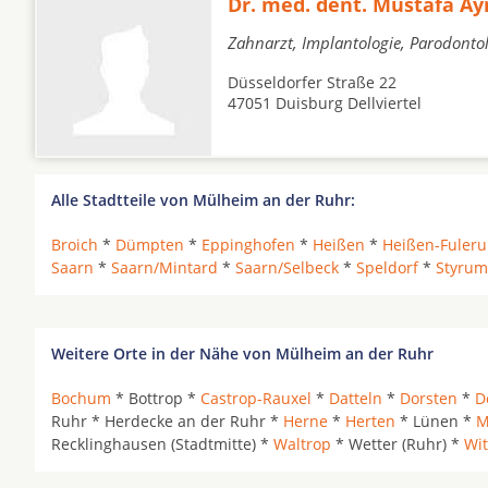
Dr. med. dent. Mustafa Ay
Zahnarzt, Implantologie, Parodonto
Düsseldorfer Straße 22
47051 Duisburg Dellviertel
Alle Stadtteile von Mülheim an der Ruhr:
Broich
*
Dümpten
*
Eppinghofen
*
Heißen
*
Heißen-Fuler
Saarn
*
Saarn/Mintard
*
Saarn/Selbeck
*
Speldorf
*
Styrum
Weitere Orte in der Nähe von Mülheim an der Ruhr
Bochum
* Bottrop *
Castrop-Rauxel
*
Datteln
*
Dorsten
*
D
Ruhr * Herdecke an der Ruhr *
Herne
*
Herten
* Lünen *
M
Recklinghausen (Stadtmitte) *
Waltrop
* Wetter (Ruhr) *
Wit