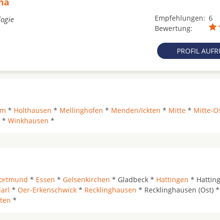
na
Empfehlungen:
6
logie
Bewertung:
PROFIL AUF
um
*
Holthausen
*
Mellinghofen
*
Menden/Ickten
*
Mitte
*
Mitte-O
*
Winkhausen
*
ortmund
*
Essen
*
Gelsenkirchen
* Gladbeck *
Hattingen
* Hattin
arl
*
Oer-Erkenschwick
*
Recklinghausen
* Recklinghausen (Ost) *
ten
*