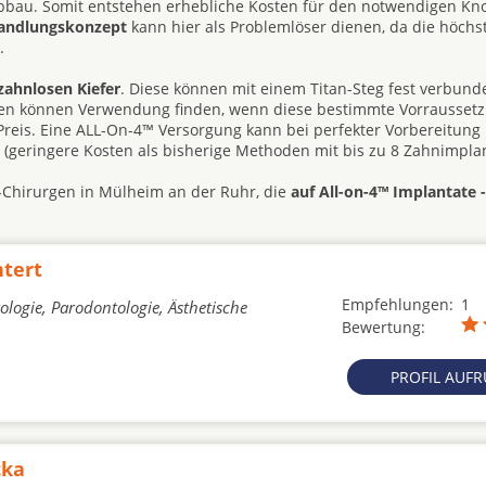
abbau. Somit entstehen erhebliche Kosten für den notwendigen K
handlungskonzept
kann hier als Problemlöser dienen, da die höchst
.
zahnlosen Kiefer
. Diese können mit einem Titan-Steg fest verbun
hesen können Verwendung finden, wenn diese bestimmte Vorrausset
d Preis. Eine ALL-On-4™ Versorgung kann bei perfekter Vorbereitung
e (geringere Kosten als bisherige Methoden mit bis zu 8 Zahnimplan
G-Chirurgen in Mülheim an der Ruhr, die
auf All-on-4™ Implantate -
ntert
Empfehlungen:
1
ologie, Parodontologie, Ästhetische
Bewertung:
PROFIL AUF
cka