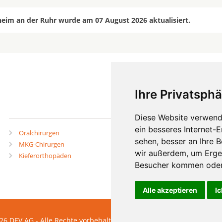
eim an der Ruhr wurde am 07 August 2026 aktualisiert.
Ihre Privatsphä
mehr
Diese Website verwend
ein besseres Internet-
Oralchirurgen
Zahnärzte in Städten
sehen, besser an Ihre 
MKG-Chirurgen
Zahnärzte in Stadtteilen
wir außerdem, um Erge
Kieferorthopäden
Besucher kommen oder 
Alle akzeptieren
Ic
2026 DEV AG - Alle Rechte vorbehalten
KONTAKT
IMPRESSUM
A