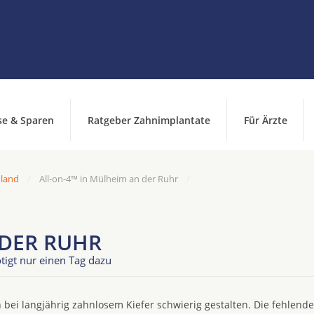
se & Sparen
Ratgeber Zahnimplantate
Für Ärzte
hland
All-on-4™ in Mülheim an der Ruhr
 DER RUHR
tigt nur einen Tag dazu
 bei langjährig zahnlosem Kiefer schwierig gestalten. Die fehlend