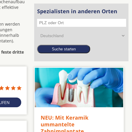
nochenaufbau
 effektive
Spezialisten in anderen Orten
den werden
zungen
 innerhalb
taten).
 feste dritte
RUFEN
NEU: Mit Keramik
ummantelte
Zahnimplantate