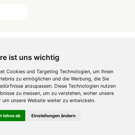
re ist uns wichtig
 ...
et Cookies und Targeting Technologien, um Ihnen
Erlebnis zu ermöglichen und die Werbung, die Sie
Hörgeräte
die-endverbraucher.com
Bedürfnisse anzupassen. Diese Technologien nutzen
bnisse zu messen, um zu verstehen, woher unsere
um unsere Website weiter zu entwickeln.
h lehne ab
Einstellungen ändern
GB
DATENSCHUTZ