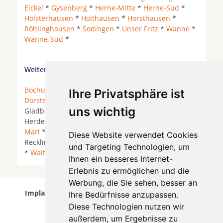
Eickel
*
Gysenberg
*
Herne-Mitte
*
Herne-Süd
*
Holsterhausen
*
Holthausen
*
Horsthausen
*
Röhlinghausen
*
Sodingen
*
Unser Fritz
*
Wanne
*
Wanne-Süd
*
Weitere Orte in der Nähe von Herne:
Bochum
* Bottrop *
Castrop-Rauxel
*
Datteln
*
Ihre Privatsphäre ist
Dorsten
*
Dortmund
*
Essen
*
Gelsenkirchen
*
uns wichtig
Gladbeck *
Hattingen
* Hattingen an der Ruhr *
Herdecke an der Ruhr *
Herne
*
Herten
* Lünen *
Marl
*
Oer-Erkenschwick
*
Recklinghausen
*
Diese Website verwendet Cookies
Recklinghausen (Ost) * Recklinghausen (Stadtmitte)
und Targeting Technologien, um
*
Waltrop
* Wetter (Ruhr) *
Witten
*
Ihnen ein besseres Internet-
Erlebnis zu ermöglichen und die
Werbung, die Sie sehen, besser an
Implantologen in Herne wurde am 07 August 2026
Ihre Bedürfnisse anzupassen.
aktualisiert.
Diese Technologien nutzen wir
außerdem, um Ergebnisse zu