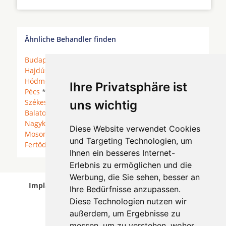
Ähnliche Behandler finden
Budapest
*
Pilisvörösvár
*
Vecsés
*
Debrecen
*
Hajdúszoboszló
*
Kecskemét
*
Szeged
*
Hódmezõvásárhely
*
Gyönk
*
Komló
*
Kaposvár
*
Ihre Privatsphäre ist
Pécs
*
Mecseknádasd
*
Himesháza
*
Székesfehérvár
*
Balatonkenese
*
Veszprém
*
uns wichtig
Balatonfüred
*
Keszthely
*
Hévíz
*
Zalakaros
*
Nagykanizsa
*
Zalaegerszeg
*
Győr
*
Győrújfalu
*
Diese Website verwendet Cookies
Mosonmagyaróvár
*
Hegyeshalom
*
Sopron
*
und Targeting Technologien, um
Fertőd
*
Zsira
*
Sárvár
*
Szombathely
*
Bük
*
Ihnen ein besseres Internet-
Erlebnis zu ermöglichen und die
Werbung, die Sie sehen, besser an
Implantologen in Debrecen wurde am 06 August
Ihre Bedürfnisse anzupassen.
2026 aktualisiert.
Diese Technologien nutzen wir
außerdem, um Ergebnisse zu
messen, um zu verstehen, woher