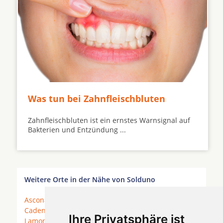
Was tun bei Zahnfleischbluten
Zahnfleischbluten ist ein ernstes Warnsignal auf
Bakterien und Entzündung ...
Weitere Orte in der Nähe von Solduno
Ascona
*
Bellinzona
* Brione sopra Minusio *
Cadenazzo
* Cardada *
Giubiasco
*
Gordola
*
Ihre Privatsphäre ist
Lamone
*
Locarno
*
Losone
* Madonna del Sasso *