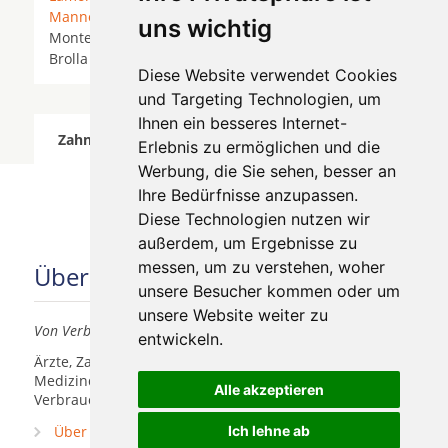
Manno
*
Minusio
* Monte Brè sopra Locarno *
uns wichtig
Monte Verità * Moscia *
Muralto
* Orselina * Ponte
Brolla *
Solduno
*
Taverne
*
Tenero
*
Tesserete
*
Diese Website verwendet Cookies
und Targeting Technologien, um
Ihnen ein besseres Internet-
Zahnärzte für Zahnimplantete in Solduno wurde
Erlebnis zu ermöglichen und die
am 09 August 2026 aktualisiert.
Werbung, die Sie sehen, besser an
Ihre Bedürfnisse anzupassen.
Diese Technologien nutzen wir
außerdem, um Ergebnisse zu
messen, um zu verstehen, woher
Über uns
unsere Besucher kommen oder um
unsere Website weiter zu
Von Verbrauchern für Verbraucher
entwickeln.
Ärzte, Zahnärzte, Akustiker und andere
Medizindienstleister haben hier die Möglichkeit, sich
Alle akzeptieren
Verbrauchern vorzustellen.
Über uns
Ich lehne ab
Praxismarketing