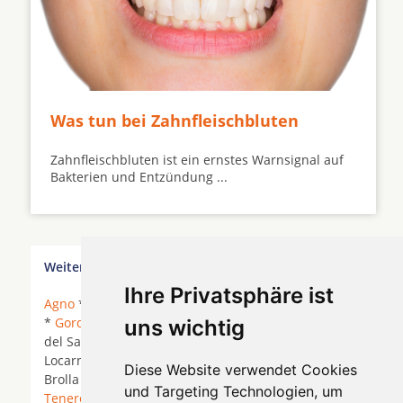
Was tun bei Zahnfleischbluten
Zahnfleischbluten ist ein ernstes Warnsignal auf
Bakterien und Entzündung ...
Weitere Orte in der Nähe von Ascona
Ihre Privatsphäre ist
Agno
* Arcegno *
Ascona
*
Cadenazzo
*
Giubiasco
*
Gordola
*
Lamone
*
Locarno
*
Losone
* Madonna
uns wichtig
del Sasso *
Manno
*
Minusio
* Monte Brè sopra
Locarno * Monte Verità * Moscia *
Muralto
* Ponte
Diese Website verwendet Cookies
Brolla * Porto Ronco *
Solduno
*
Taverne
* Tegna *
und Targeting Technologien, um
Tenero
*
Tesserete
*