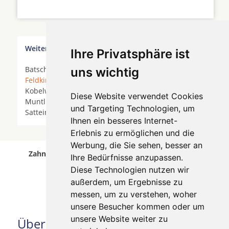
Weitere Orte in der Nähe von Feldkirch
Ihre Privatsphäre ist
Batschuns * Brederis * Buchebrunnen * Dafins *
uns wichtig
Feldkirch
* Frastanz * Gurtis * Göfis * Klaus *
Kobelwald * Lienz * Meiningen * Mittelberg *
Diese Website verwendet Cookies
Muntlix * Rankweil * Röthis * Rüthi * Salez *
und Targeting Technologien, um
Satteins * Sennwald * Sulz * Weiler * Übersaxen *
Ihnen ein besseres Internet-
Erlebnis zu ermöglichen und die
Werbung, die Sie sehen, besser an
Zahnersatz, Zahnimplantate Feldkirch wurde am
Ihre Bedürfnisse anzupassen.
06 August 2026 aktualisiert.
Diese Technologien nutzen wir
außerdem, um Ergebnisse zu
messen, um zu verstehen, woher
unsere Besucher kommen oder um
unsere Website weiter zu
Über uns