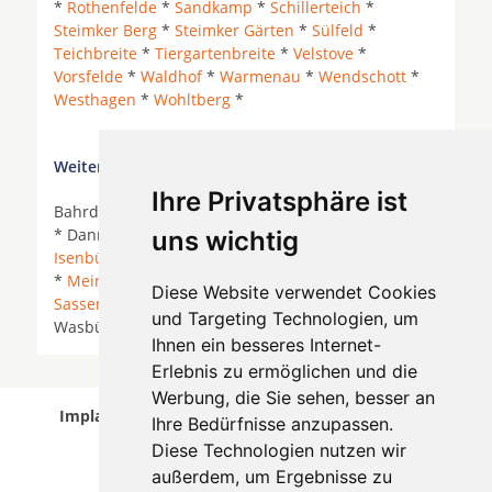
*
Rothenfelde
*
Sandkamp
*
Schillerteich
*
Steimker Berg
*
Steimker Gärten
*
Sülfeld
*
Teichbreite
*
Tiergartenbreite
*
Velstove
*
Vorsfelde
*
Waldhof
*
Warmenau
*
Wendschott
*
Westhagen
*
Wohltberg
*
Weitere Orte in der Nähe von Wolfsburg
Ihre Privatsphäre ist
Bahrdorf *
Braunschweig
*
Calberlah
*
Cremlingen
* Danndorf *
Grasleben
* Groß Twülpstedt *
uns wichtig
Isenbüttel
*
Jembke
*
Königslutter am Elm
*
Lehre
*
Meine
* Osloß * Rennau *
Rötgesbüttel
*
Rühen
*
Diese Website verwendet Cookies
Sassenburg
* Tappenbeck * Tiddische *
Velpke
*
und Targeting Technologien, um
Wasbüttel *
Weyhausen
*
Wolfsburg
*
Ihnen ein besseres Internet-
Erlebnis zu ermöglichen und die
Werbung, die Sie sehen, besser an
Implantologen in Wolfsburg wurde am 07 August
Ihre Bedürfnisse anzupassen.
2026 aktualisiert.
Diese Technologien nutzen wir
außerdem, um Ergebnisse zu