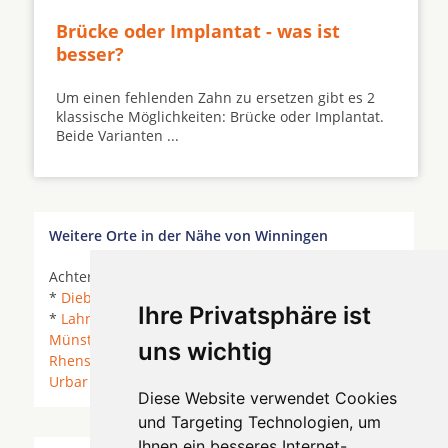
Brücke oder Implantat - was ist
besser?
Um einen fehlenden Zahn zu ersetzen gibt es 2
klassische Möglichkeiten: Brücke oder Implantat.
Beide Varianten ...
Weitere Orte in der Nähe von Winningen
Achterspannerhof *
Bassenheim
*
Boppard
* Brey
*
Dieblich
* Hünenfeld *
Kobern-Gondorf
*
Koblenz
Ihre Privatsphäre ist
*
Lahnstein
* Lehmen * Löf *
Mülheim-Kärlich
*
Münstermaifeld
* Nörtershausen *
Ochtendung
*
uns wichtig
Rhens
*
Sankt Sebastian
* Sürzerhof * Trimbs *
Urbar
*
Urmitz
*
Waldesch
*
Weißenthurm
*
Diese Website verwendet Cookies
und Targeting Technologien, um
Ihnen ein besseres Internet-