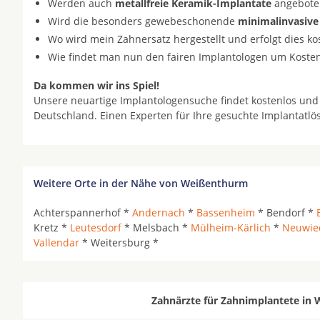
Werden auch
metallfreie Keramik-Implantate
angeboten 
Wird die besonders gewebeschonende
minimalinvasive
Wo wird mein Zahnersatz hergestellt und erfolgt dies k
Wie findet man nun den fairen Implantologen um Koste
Da kommen wir ins Spiel!
Unsere neuartige Implantologensuche findet kostenlos und
Deutschland. Einen Experten für Ihre gesuchte Implantatl
Weitere Orte in der Nähe von Weißenthurm
Achterspannerhof *
Andernach
*
Bassenheim
* Bendorf *
Kretz *
Leutesdorf
* Melsbach *
Mülheim-Kärlich
*
Neuwie
Vallendar
* Weitersburg *
Zahnärzte für Zahnimplantete in 