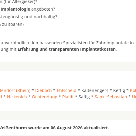
(für Allergieker)?
 Implantologie
angeboten?
ostengünstig und nachhaltig?
n zu sparen?
 unverbindlich den passenden Spezialisten für Zahnimplantate in
ösung mit
Erfahrung und transparenten Implantatkosten
.
Bendorf (Rhein)
*
Dieblich
*
Ehlscheid
* Kaltenengers * Kettig *
Ko
d
*
Nickenich
*
Ochtendung
*
Plaidt
* Saffig *
Sankt Sebastian
*
U
Weißenthurm wurde am 06 August 2026 aktualisiert.