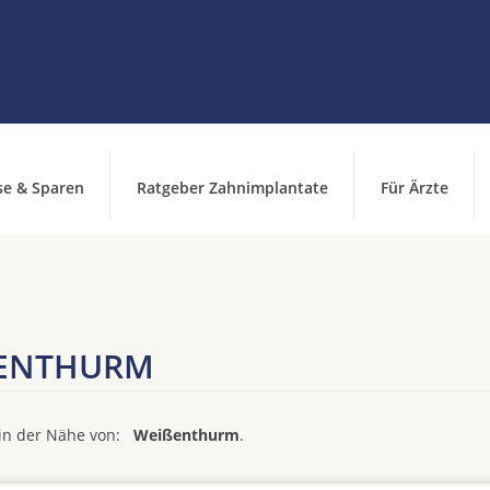
se & Sparen
Ratgeber Zahnimplantate
Für Ärzte
ENTHURM
d in der Nähe von:
Weißenthurm
.