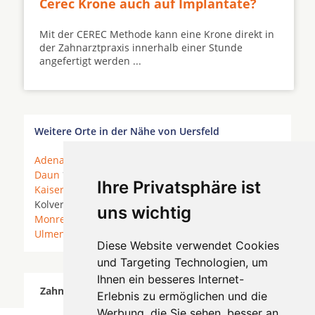
Cerec Krone auch auf Implantate?
Mit der CEREC Methode kann eine Krone direkt in
der Zahnarztpraxis innerhalb einer Stunde
angefertigt werden ...
Weitere Orte in der Nähe von Uersfeld
Adenau
*
Antweiler
*
Bad Bertrich
*
Cochem
*
Daun
*
Gillenfeld
* Gunderath * Höchstberg *
Ihre Privatsphäre ist
Kaisersesch
* Kaperich *
Kelberg
*
Klotten
*
Kolverath * Kötterichen *
Lutzerath
*
Mayen
*
uns wichtig
Monreal
* Mosbruch * Sassen *
Uersfeld
* Ueß *
Ulmen
*
Weibern
*
Diese Website verwendet Cookies
und Targeting Technologien, um
Ihnen ein besseres Internet-
Zahnärzte für Zahnimplantete in Uersfeld wurde
Erlebnis zu ermöglichen und die
am 08 August 2026 aktualisiert.
Werbung, die Sie sehen, besser an