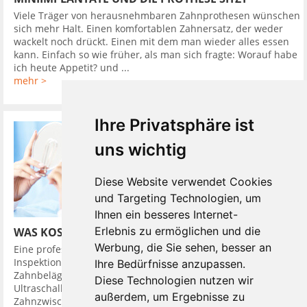
Viele Träger von herausnehmbaren Zahnprothesen wünschen
sich mehr Halt. Einen komfortablen Zahnersatz, der weder
wackelt noch drückt. Einen mit dem man wieder alles essen
kann. Einfach so wie früher, als man sich fragte: Worauf habe
ich heute Appetit? und ...
mehr >
Ihre Privatsphäre ist
uns wichtig
Diese Website verwendet Cookies
und Targeting Technologien, um
Ihnen ein besseres Internet-
Erlebnis zu ermöglichen und die
WAS KOSTET EINE PROFESSIONELLE ZAHNREINIGUNG
Werbung, die Sie sehen, besser an
Eine professionelle Zahnreinigung ist eine Reinigung plus eine
Inspektion der Zähne. Dabei werden harte und weiche
Ihre Bedürfnisse anzupassen.
Zahnbelägen ( Plaque ) entfernt. Benutzt werden
Diese Technologien nutzen wir
Ultraschallgeräte und Scaler und Küretten. Auch die
außerdem, um Ergebnisse zu
Zahnzwischenräume und ...