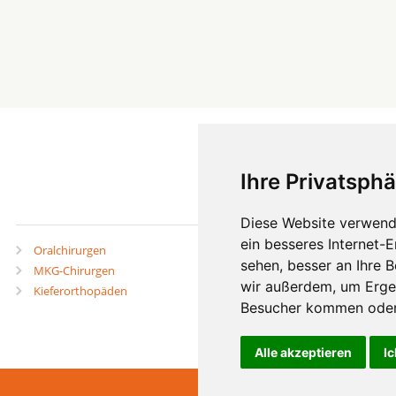
Ihre Privatsphä
mehr
Diese Website verwend
ein besseres Internet-
Oralchirurgen
Zahnärzte in Städten
sehen, besser an Ihre 
MKG-Chirurgen
Zahnärzte in Stadtteilen
wir außerdem, um Erge
Kieferorthopäden
Besucher kommen oder 
Alle akzeptieren
Ic