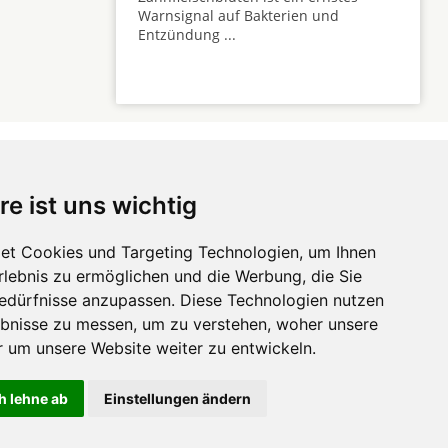
Warnsignal auf Bakterien und
Entzündung ...
re ist uns wichtig
 ...
et Cookies und Targeting Technologien, um Ihnen
Erlebnis zu ermöglichen und die Werbung, die Sie
Hörgeräte
die-
Bedürfnisse anzupassen. Diese Technologien nutzen
zahnarztempfehlung.com
Zahnarztsuche
die-endverbraucher.com
bnisse zu messen, um zu verstehen, woher unsere
um unsere Website weiter zu entwickeln.
h lehne ab
Einstellungen ändern