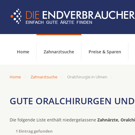
Home
Zahnarztsuche
Preise & Sparen
Home
Zahnarztsuche
Oralchirurgie in Ulmen
GUTE ORALCHIRURGEN UND 
Die folgende Liste enthält niedergelassene
Zahnärzte, Oralch
1 Eintrag gefunden