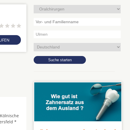
RUFEN
 Kölnische
ersfeld *