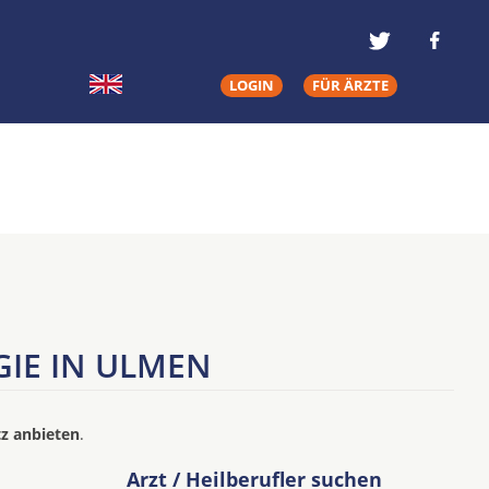
LOGIN
FÜR ÄRZTE
IE IN ULMEN
tz anbieten
.
Arzt / Heilberufler suchen