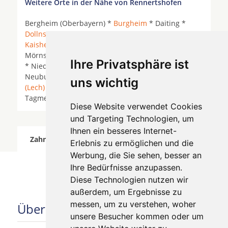
Weitere Orte in der Nähe von Rennertshofen
Bergheim (Oberbayern) *
Burgheim
* Daiting *
Dollnstein
*
Ehekirchen
*
Eichstätt
*
Ingolstadt
*
Kaisheim
* Marxheim *
Monheim (Schwaben)
*
Mörnsheim *
Nassenfels
*
Neuburg an der Donau
Ihre Privatsphäre ist
* Niederschönenfeld * Oberhausen bei
Neuburg/Donau *
Pappenheim
*
Pöttmes
*
Rain
uns wichtig
(Lech)
*
Rennertshofen
* Rohrenfels *
Solnhofen
*
Tagmersheim *
Wellheim
*
Diese Website verwendet Cookies
und Targeting Technologien, um
Ihnen ein besseres Internet-
Zahnärzte für Zahnimplantete in Rennertshofen
Erlebnis zu ermöglichen und die
wurde am 07 August 2026 aktualisiert.
Werbung, die Sie sehen, besser an
Ihre Bedürfnisse anzupassen.
Diese Technologien nutzen wir
außerdem, um Ergebnisse zu
messen, um zu verstehen, woher
Über uns
unsere Besucher kommen oder um