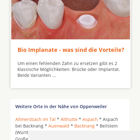
Bio Implanate - was sind die Vorteile?
Um einen fehlenden Zahn zu ersetzen gibt es 2
klassische Möglichkeiten: Brücke oder Implantat.
Beide Varianten ...
Weitere Orte in der Nähe von Oppenweiler
Allmersbach im Tal
*
Althütte
*
Aspach
* Aspach
bei Backnang *
Auenwald
*
Backnang
* Beilstein
(Württemberg) * Berglen *
Burgstetten
*
Großerlach *
Kirchberg an der Murr
*
Leutenbach
*