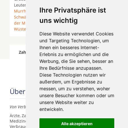
Leutenbach (Württemberg) * Mainhardt *
Ihre Privatsphäre ist
Murrhardt
*
Oberstenfeld
*
Oppenweiler
*
Schwäbisch Gmünd
* Spiegelberg *
Sulzbach an
uns wichtig
der Murr
*
Weissach im Tal
* Winnenden *
Wüstenrot
*
Diese Website verwendet Cookies
und Targeting Technologien, um
Ihnen ein besseres Internet-
Zahnärzte für Zahnimplantete in Oppenweiler
Erlebnis zu ermöglichen und die
wurde am 08 August 2026 aktualisiert.
Werbung, die Sie sehen, besser an
Ihre Bedürfnisse anzupassen.
Diese Technologien nutzen wir
außerdem, um Ergebnisse zu
messen, um zu verstehen, woher
Über uns
unsere Besucher kommen oder um
unsere Website weiter zu
Von Verbrauchern für Verbraucher
entwickeln.
Ärzte, Zahnärzte, Akustiker und andere
Medizindienstleister haben hier die Möglichkeit, sich
Alle akzeptieren
Verbrauchern vorzustellen.