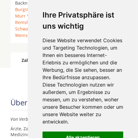
Backnang * Auenwald *
Backnang
*
Berglen
*
Burgstetten
* Erdmannhausen *
Kirchberg an der
Ihre Privatsphäre ist
Murr
*
Korb
*
Leutenbach
*
Remseck am Neckar
*
Remshalden
* Rudersberg * Rundsmühlhof *
uns wichtig
Schwaikheim
*
Waiblingen
* Waiblingen (Rems) *
Weinstadt
* Weissach im Tal *
Winnenden
*
Diese Website verwendet Cookies
und Targeting Technologien, um
Ihnen ein besseres Internet-
Zahnärzte für Zahnimplantete in Leutenbach
Erlebnis zu ermöglichen und die
wurde am 07 August 2026 aktualisiert.
Werbung, die Sie sehen, besser an
Ihre Bedürfnisse anzupassen.
Diese Technologien nutzen wir
außerdem, um Ergebnisse zu
messen, um zu verstehen, woher
Über uns
unsere Besucher kommen oder um
unsere Website weiter zu
Von Verbrauchern für Verbraucher
entwickeln.
Ärzte, Zahnärzte, Akustiker und andere
Medizindienstleister haben hier die Möglichkeit, sich
Alle akzeptieren