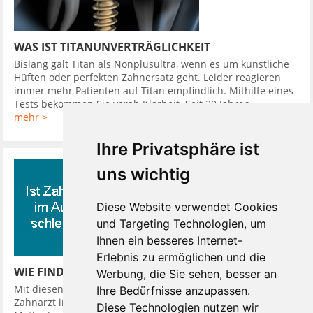
WAS IST TITANUNVERTRÄGLICHKEIT
Bislang galt Titan als Nonplusultra, wenn es um künstliche
Hüften oder perfekten Zahnersatz geht. Leider reagieren
immer mehr Patienten auf Titan empfindlich. Mithilfe eines
Tests bekommen Sie vorab Klarheit. Seit 20 Jahren ...
mehr >
Ihre Privatsphäre ist
uns wichtig
Diese Website verwendet Cookies
und Targeting Technologien, um
Ihnen ein besseres Internet-
Erlebnis zu ermöglichen und die
WIE FINDE ICH EINEN GUTEN ZAHNARZT
Werbung, die Sie sehen, besser an
Mit diesen 10 Tipps finden Sie leicht einen guten günstigen
Ihre Bedürfnisse anzupassen.
Zahnarzt in Ihrer Nähe. So hat Ihr Zahnarzt verschiedene
Diese Technologien nutzen wir