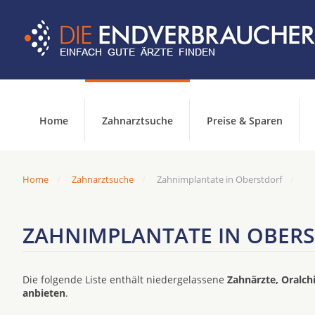
Home
Zahnarztsuche
Preise & Sparen
Home
Zahnarztsuche
Zahnimplantate in Oberstdorf
ZAHNIMPLANTATE IN OBER
Die folgende Liste enthält niedergelassene
Zahnärzte, Oralch
anbieten
.