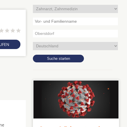
RUFEN
hne