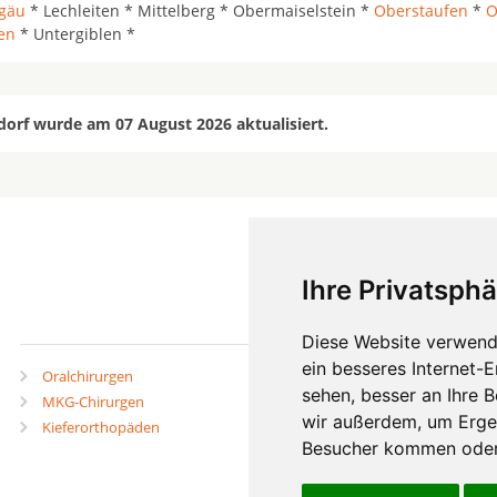
lgäu
* Lechleiten * Mittelberg * Obermaiselstein *
Oberstaufen
*
O
en
* Untergiblen *
dorf wurde am 07 August 2026 aktualisiert.
Ihre Privatsphä
mehr
Diese Website verwend
ein besseres Internet-
Oralchirurgen
Zahnärzte in Städten
sehen, besser an Ihre 
MKG-Chirurgen
Zahnärzte in Stadtteilen
wir außerdem, um Erge
Kieferorthopäden
Besucher kommen oder 