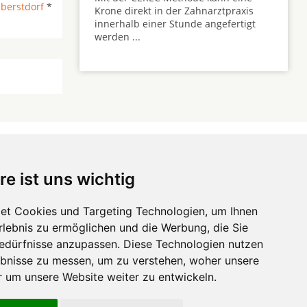
berstdorf
*
Krone direkt in der Zahnarztpraxis
innerhalb einer Stunde angefertigt
werden ...
re ist uns wichtig
 ...
et Cookies und Targeting Technologien, um Ihnen
Erlebnis zu ermöglichen und die Werbung, die Sie
Hörgeräte
die-
Bedürfnisse anzupassen. Diese Technologien nutzen
zahnarztempfehlung.com
Zahnarztsuche
die-endverbraucher.com
bnisse zu messen, um zu verstehen, woher unsere
um unsere Website weiter zu entwickeln.