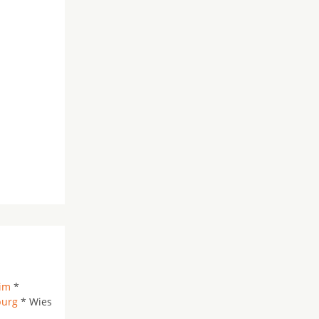
im
*
burg
* Wies