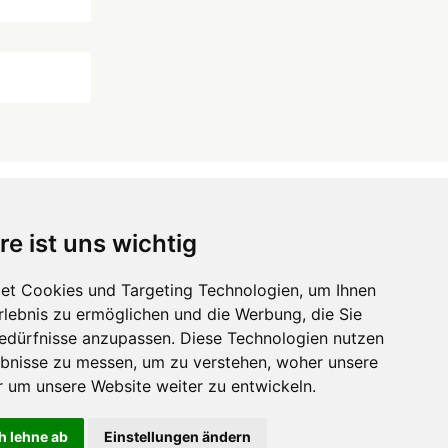
re ist uns wichtig
 ...
et Cookies und Targeting Technologien, um Ihnen
Hörgeräte
die-endverbraucher.com
Erlebnis zu ermöglichen und die Werbung, die Sie
Bedürfnisse anzupassen. Diese Technologien nutzen
bnisse zu messen, um zu verstehen, woher unsere
um unsere Website weiter zu entwickeln.
h lehne ab
Einstellungen ändern