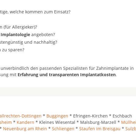
stige, welche kommen zum Einsatz?
(für Allergieker)?
 Implantologie
angeboten?
ostengünstig und nachhaltig?
n zu sparen?
 unverbindlich den passenden Spezialisten für Zahnimplantate in
ösung mit
Erfahrung und transparenten Implantatkosten
.
allrechten-Dottingen
*
Buggingen
* Efringen-Kirchen * Eschbach
rsheim
*
Kandern
* Kleines Wiesental * Malsburg-Marzell *
Müllhe
*
Neuenburg am Rhein
*
Schliengen
*
Staufen im Breisgau
*
Sulz