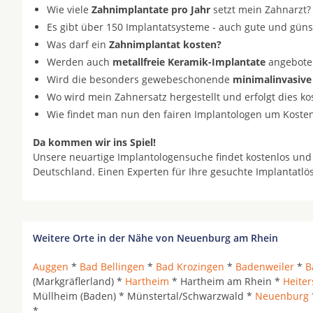
Wie viele
Zahnimplantate pro Jahr
setzt mein Zahnarzt?
Es gibt über 150 Implantatsysteme - auch gute und gün
Was darf ein
Zahnimplantat kosten?
Werden auch
metallfreie Keramik-Implantate
angeboten 
Wird die besonders gewebeschonende
minimalinvasive
Wo wird mein Zahnersatz hergestellt und erfolgt dies k
Wie findet man nun den fairen Implantologen um Koste
Da kommen wir ins Spiel!
Unsere neuartige Implantologensuche findet kostenlos und
Deutschland. Einen Experten für Ihre gesuchte Implantatl
Weitere Orte in der Nähe von Neuenburg am Rhein
Auggen
*
Bad Bellingen
*
Bad Krozingen
*
Badenweiler
*
B
(Markgräflerland) *
Hartheim
* Hartheim am Rhein *
Heite
Müllheim (Baden) * Münstertal/Schwarzwald *
Neuenburg
*