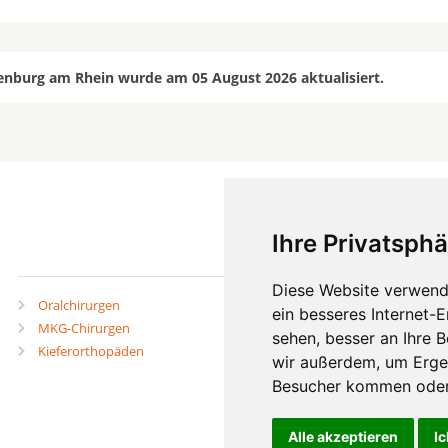
enburg am Rhein wurde am 05 August 2026 aktualisiert.
Ihre Privatsphä
mehr
Diese Website verwend
Oralchirurgen
Zahnärzte in Städten
ein besseres Internet-
MKG-Chirurgen
Zahnärzte in Stadtteilen
sehen, besser an Ihre 
Kieferorthopäden
wir außerdem, um Erge
Besucher kommen oder 
Alle akzeptieren
Ic