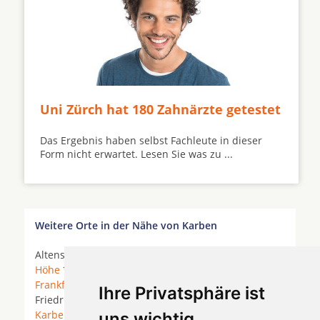
Uni Zürch hat 180 Zahnärzte getestet
Das Ergebnis haben selbst Fachleute in dieser
Form nicht erwartet. Lesen Sie was zu ...
Weitere Orte in der Nähe von Karben
Altenstadt *
Bad Homburg
*
Bad Homburg vor der
Höhe
*
Bad Vilbel
* Bruchköbel * Florstadt *
Frankfurt am Main
*
Friedberg (Hessen)
*
Ihre Privatsphäre ist
Friedrichsdorf *
Friedrichsdorf Taunus
* Hanau *
Karben
*
Maintal
*
Niddatal
*
Nidderau
*
uns wichtig