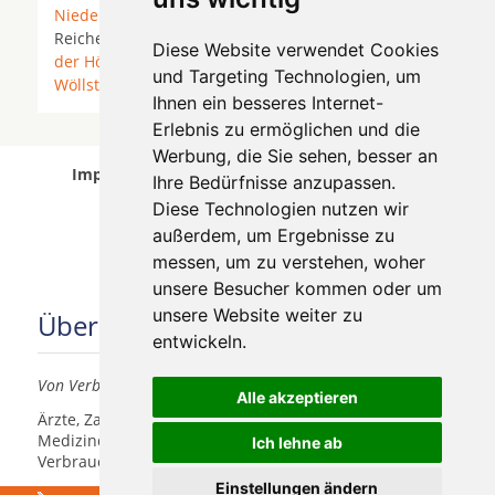
Niederdorfelden
* Offenbach am Main *
Reichelsheim (Wetterau) * Rosbach *
Rosbach vor
Diese Website verwendet Cookies
der Höhe
*
Schöneck (Hessen)
*
Woellstadt
*
und Targeting Technologien, um
Wöllstadt
*
Ihnen ein besseres Internet-
Erlebnis zu ermöglichen und die
Werbung, die Sie sehen, besser an
Implantologen in Karben wurde am 07 August
Ihre Bedürfnisse anzupassen.
2026 aktualisiert.
Diese Technologien nutzen wir
außerdem, um Ergebnisse zu
messen, um zu verstehen, woher
unsere Besucher kommen oder um
unsere Website weiter zu
Über uns
entwickeln.
Von Verbrauchern für Verbraucher
Alle akzeptieren
Ärzte, Zahnärzte, Akustiker und andere
Medizindienstleister haben hier die Möglichkeit, sich
Ich lehne ab
Verbrauchern vorzustellen.
Einstellungen ändern