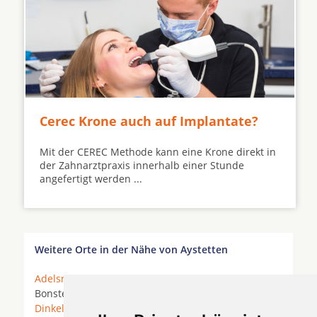
Cerec Krone auch auf Implantate?
Mit der CEREC Methode kann eine Krone direkt in
der Zahnarztpraxis innerhalb einer Stunde
angefertigt werden ...
Weitere Orte in der Nähe von Aystetten
Adelsried
*
Augsburg
*
Aystetten
*
Biberbach
*
Bonstetten *
Diedorf
* Diedorf (Bayern) *
Dinkelscherben
*
Fischach
* Friedberg (Bayern) *