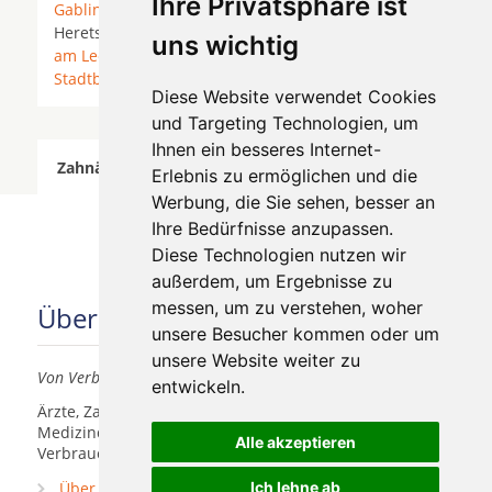
Ihre Privatsphäre ist
Gablingen
*
Gersthofen
*
Gessertshausen
*
Heretsried * Horgau * Kutzenhausen *
Langweid
uns wichtig
am Lech
* Laugna *
Neusäß
* Rehling *
Stadtbergen
*
Welden
*
Zusmarshausen
*
Diese Website verwendet Cookies
und Targeting Technologien, um
Ihnen ein besseres Internet-
Zahnärzte für Zahnimplantete in Aystetten wurde
Erlebnis zu ermöglichen und die
am 05 August 2026 aktualisiert.
Werbung, die Sie sehen, besser an
Ihre Bedürfnisse anzupassen.
Diese Technologien nutzen wir
außerdem, um Ergebnisse zu
messen, um zu verstehen, woher
Über uns
unsere Besucher kommen oder um
unsere Website weiter zu
Von Verbrauchern für Verbraucher
entwickeln.
Ärzte, Zahnärzte, Akustiker und andere
Medizindienstleister haben hier die Möglichkeit, sich
Alle akzeptieren
Verbrauchern vorzustellen.
Über uns
Ich lehne ab
Praxismarketing