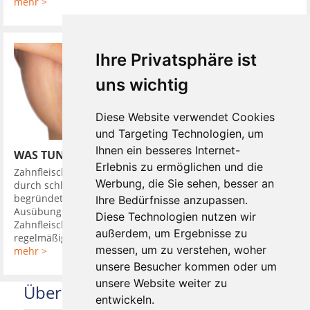
mehr >
Ihre Privatsphäre ist
uns wichtig
Diese Website verwendet Cookies
und Targeting Technologien, um
Ihnen ein besseres Internet-
WAS TUN BEI ZAHNFLEISCHBLUTEN
Erlebnis zu ermöglichen und die
Zahnfleischbluten ist ein ernstes Warnsignal das meistens
Werbung, die Sie sehen, besser an
durch schlechte oder schlicht kaum vorhandene Mundpflege
begründet ist. Blutet das Zahnfleisch beim Putzen oder bei
Ihre Bedürfnisse anzupassen.
Ausübung von Druck, ist das meistens ein Zeichen für eine
Diese Technologien nutzen wir
Zahnfleischentzündung, die sogenannte Gingivitis. Durch
außerdem, um Ergebnisse zu
regelmäßige ...
messen, um zu verstehen, woher
mehr >
unsere Besucher kommen oder um
unsere Website weiter zu
Über uns
entwickeln.