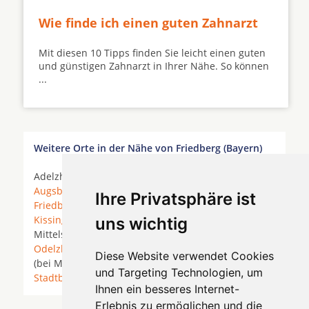
Wie finde ich einen guten Zahnarzt
Mit diesen 10 Tipps finden Sie leicht einen guten
und günstigen Zahnarzt in Ihrer Nähe. So können
...
Weitere Orte in der Nähe von Friedberg (Bayern)
Adelzhausen *
Affing
*
Aichach
* Altomünster *
Augsburg
*
Dasing
* Eurasburg (Schwaben) *
Ihre Privatsphäre ist
Friedberg (Bayern)
* Gersthofen * Hollenbach *
Kissing
*
Königsbrunn
*
Merching
*
Mering
*
uns wichtig
Mittelstetten *
Neusäß
*
Obergriesbach
*
Odelzhausen
*
Pfaffenhofen an der Glonn
* Ried
Diese Website verwendet Cookies
(bei Mering) *
Ried-Baindlkirch
* Sielenbach *
und Targeting Technologien, um
Stadtbergen
*
Ihnen ein besseres Internet-
Erlebnis zu ermöglichen und die