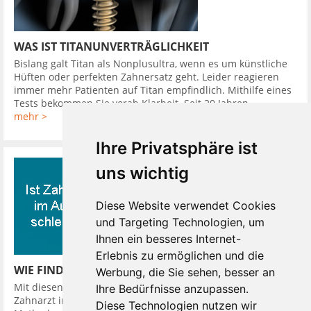
WAS IST TITANUNVERTRÄGLICHKEIT
Bislang galt Titan als Nonplusultra, wenn es um künstliche
Hüften oder perfekten Zahnersatz geht. Leider reagieren
immer mehr Patienten auf Titan empfindlich. Mithilfe eines
Tests bekommen Sie vorab Klarheit. Seit 20 Jahren ...
mehr >
Ihre Privatsphäre ist
uns wichtig
Diese Website verwendet Cookies
und Targeting Technologien, um
Ihnen ein besseres Internet-
Erlebnis zu ermöglichen und die
WIE FINDE ICH EINEN GUTEN ZAHNARZT
Werbung, die Sie sehen, besser an
Mit diesen 10 Tipps finden Sie leicht einen guten günstigen
Ihre Bedürfnisse anzupassen.
Zahnarzt in Ihrer Nähe. So hat Ihr Zahnarzt verschiedene
Diese Technologien nutzen wir