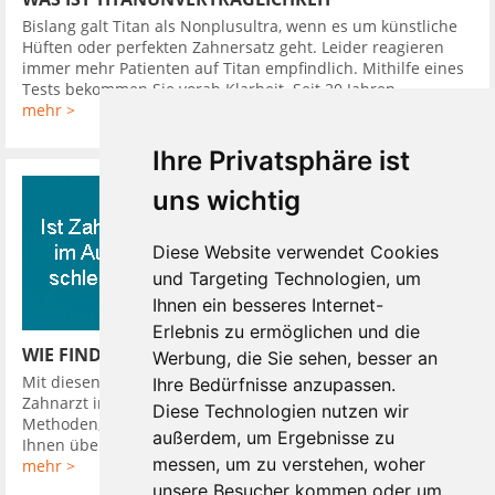
Bislang galt Titan als Nonplusultra, wenn es um künstliche
Hüften oder perfekten Zahnersatz geht. Leider reagieren
immer mehr Patienten auf Titan empfindlich. Mithilfe eines
Tests bekommen Sie vorab Klarheit. Seit 20 Jahren ...
mehr >
Ihre Privatsphäre ist
uns wichtig
Diese Website verwendet Cookies
und Targeting Technologien, um
Ihnen ein besseres Internet-
Erlebnis zu ermöglichen und die
WIE FINDE ICH EINEN GUTEN ZAHNARZT
Werbung, die Sie sehen, besser an
Mit diesen 10 Tipps finden Sie leicht einen guten günstigen
Ihre Bedürfnisse anzupassen.
Zahnarzt in Ihrer Nähe. So hat Ihr Zahnarzt verschiedene
Diese Technologien nutzen wir
Methoden, Sie in seine Diagnose einzubeziehen. Er kann
außerdem, um Ergebnisse zu
Ihnen über Kamera oder ...
messen, um zu verstehen, woher
mehr >
unsere Besucher kommen oder um