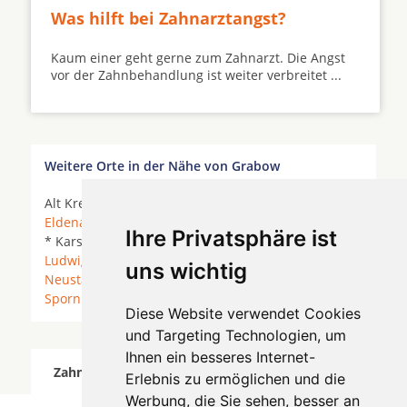
Was hilft bei Zahnarztangst?
Kaum einer geht gerne zum Zahnarzt. Die Angst
vor der Zahnbehandlung ist weiter verbreitet ...
Weitere Orte in der Nähe von Grabow
Alt Krenzlin *
Banzkow
* Brenz (Mecklenburg) *
Eldena
* Gorlosen *
Grabow
*
Hagenow
*
Karstädt
Ihre Privatsphäre ist
* Karstädt (Prignitz) * Kremmin *
Lanz
*
Ludwigslust
* Lüblow *
Malliß
*
Neu Kaliß
*
uns wichtig
Neustadt-Glewe
* Prislich *
Rastow
*
Redefin
*
Spornitz
*
Sukow
* Wöbbelin *
Zierzow
*
Diese Website verwendet Cookies
und Targeting Technologien, um
Ihnen ein besseres Internet-
Zahnärzte für Zahnimplantete in Grabow wurde
Erlebnis zu ermöglichen und die
am 05 August 2026 aktualisiert.
Werbung, die Sie sehen, besser an