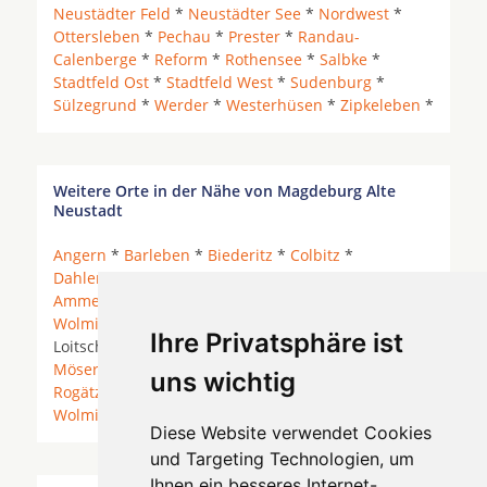
Neustädter Feld
*
Neustädter See
*
Nordwest
*
Ottersleben
*
Pechau
*
Prester
*
Randau-
Calenberge
*
Reform
*
Rothensee
*
Salbke
*
Stadtfeld Ost
*
Stadtfeld West
*
Sudenburg
*
Sülzegrund
*
Werder
*
Westerhüsen
*
Zipkeleben
*
Weitere Orte in der Nähe von Magdeburg Alte
Neustadt
Angern
*
Barleben
*
Biederitz
*
Colbitz
*
Dahlenwarsleben
* Gommern *
Grabow
*
Groß
Ammensleben
* Hermsdorf *
Hermsdorf bei
Wolmirstedt
* Hohe Börde *
Klein Ammensleben
*
Ihre Privatsphäre ist
Loitsche-Heinrichsberg *
Magdeburg
*
Möckern
*
Möser
* Niedere Börde * Niederndodeleben *
uns wichtig
Rogätz
* Schönebeck (Elbe) *
Wanzleben-Börde
*
Wolmirstedt
* Zielitz *
Diese Website verwendet Cookies
und Targeting Technologien, um
Ihnen ein besseres Internet-