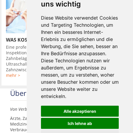
uns wichtig
Diese Website verwendet Cookies
und Targeting Technologien, um
Ihnen ein besseres Internet-
Erlebnis zu ermöglichen und die
WAS KOSTET EINE PROFESSIONELLE ZAHNREINIGUNG
Werbung, die Sie sehen, besser an
Eine professionelle Zahnreinigung ist eine Reinigung plus eine
Inspektion der Zähne. Dabei werden harte und weiche
Ihre Bedürfnisse anzupassen.
Zahnbelägen ( Plaque ) entfernt. Benutzt werden
Diese Technologien nutzen wir
Ultraschallgeräte und Scaler und Küretten. Auch die
außerdem, um Ergebnisse zu
Zahnzwischenräume und ...
messen, um zu verstehen, woher
mehr >
unsere Besucher kommen oder um
unsere Website weiter zu
Über uns
entwickeln.
Von Verbrauchern für Verbraucher
Alle akzeptieren
Ärzte, Zahnärzte, Akustiker und andere
Ich lehne ab
Medizindienstleister haben hier die Möglichkeit, sich
Verbrauchern vorzustellen.