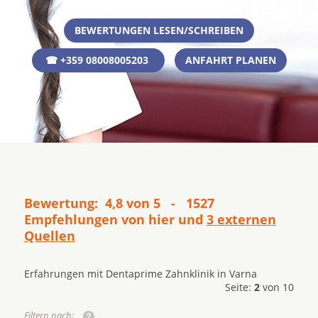
BEWERTUNGEN LESEN/SCHREIBEN
☎ +359 08008005203
ANFAHRT PLANEN
Bewertung: 4,8 von 5 - 1527
Empfehlungen von hier und
3 externen
Quellen
Erfahrungen mit Dentaprime Zahnklinik in Varna
Seite:
2
von 10
Filtern nach: