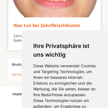
Was tun bei Zahnfleischbluten
Zahnfleischbluten ist ein ernstes Warnsignal auf
Bakterien und Entzündung ...
Ihre Privatsphäre ist
uns wichtig
Ähnliche Behandler finden:
Diese Website verwendet Cookies
und Targeting Technologien, um
Varna
*
Ihnen ein besseres Internet-
Erlebnis zu ermöglichen und die
Werbung, die Sie sehen, besser an
Implantologen in Varna wurde am 06 August 2026
Ihre Bedürfnisse anzupassen.
aktualisiert.
Diese Technologien nutzen wir
außerdem, um Ergebnisse zu