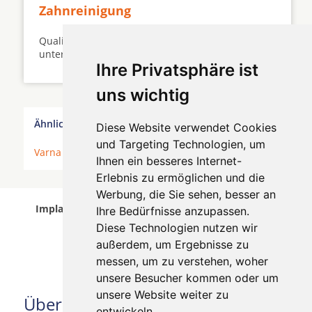
Zahnreinigung
Qualität und Kosten dieser Vorsorge können sehr
unterschiedlich ausfallen ...
Ihre Privatsphäre ist
uns wichtig
Ähnliche Behandler finden:
Diese Website verwendet Cookies
und Targeting Technologien, um
Varna
*
Ihnen ein besseres Internet-
Erlebnis zu ermöglichen und die
Werbung, die Sie sehen, besser an
Implantologen in Varna wurde am 09 August 2026
Ihre Bedürfnisse anzupassen.
aktualisiert.
Diese Technologien nutzen wir
außerdem, um Ergebnisse zu
messen, um zu verstehen, woher
unsere Besucher kommen oder um
unsere Website weiter zu
Über uns
entwickeln.