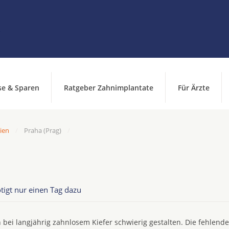
se & Sparen
Ratgeber Zahnimplantate
Für Ärzte
ien
Praha (Prag)
tigt nur einen Tag dazu
 bei langjährig zahnlosem Kiefer schwierig gestalten. Die fehlend