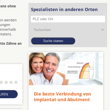
r
tens ohne
Spezialisten in anderen Orten
den werden
zungen
 innerhalb
taten).
itte Zähne an
Die beste Verbindung von
RUFEN
Implantat und Abutment