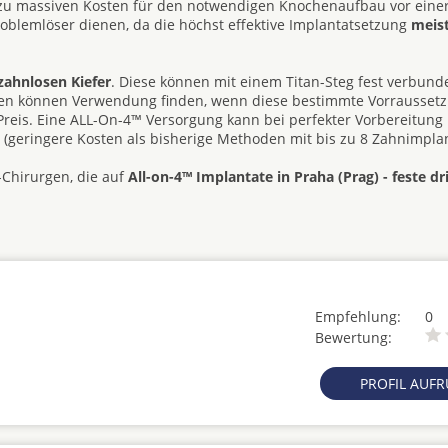
 zu massiven Kosten für den notwendigen Knochenaufbau vor eine
roblemlöser dienen, da die höchst effektive Implantatsetzung
meis
zahnlosen Kiefer
. Diese können mit einem Titan-Steg fest verbun
hesen können Verwendung finden, wenn diese bestimmte Vorrausset
d Preis. Eine ALL-On-4™ Versorgung kann bei perfekter Vorbereitung
e (geringere Kosten als bisherige Methoden mit bis zu 8 Zahnimplan
-Chirurgen, die auf
All-on-4™ Implantate in Praha (Prag) - feste dr
Empfehlung:
0
Bewertung:
PROFIL AUF