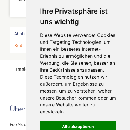
...
Ihre Privatsphäre ist
uns wichtig
Ähnliche Behandler finden:
Diese Website verwendet Cookies
und Targeting Technologien, um
Bratislava
*
Ihnen ein besseres Internet-
Erlebnis zu ermöglichen und die
Werbung, die Sie sehen, besser an
Implantologen in Bratislava wurde am 05 August
Ihre Bedürfnisse anzupassen.
2026 aktualisiert.
Diese Technologien nutzen wir
außerdem, um Ergebnisse zu
messen, um zu verstehen, woher
unsere Besucher kommen oder um
unsere Website weiter zu
Über uns
entwickeln.
Von Verbrauchern für Verbraucher
Alle akzeptieren