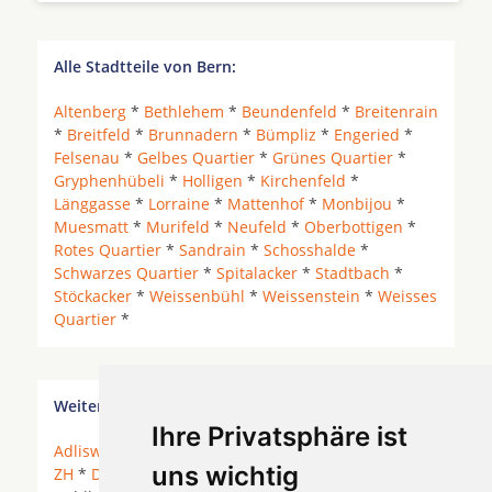
Alle Stadtteile von Bern:
Altenberg
*
Bethlehem
*
Beundenfeld
*
Breitenrain
*
Breitfeld
*
Brunnadern
*
Bümpliz
*
Engeried
*
Felsenau
*
Gelbes Quartier
*
Grünes Quartier
*
Gryphenhübeli
*
Holligen
*
Kirchenfeld
*
Länggasse
*
Lorraine
*
Mattenhof
*
Monbijou
*
Muesmatt
*
Murifeld
*
Neufeld
*
Oberbottigen
*
Rotes Quartier
*
Sandrain
*
Schosshalde
*
Schwarzes Quartier
*
Spitalacker
*
Stadtbach
*
Stöckacker
*
Weissenbühl
*
Weissenstein
*
Weisses
Quartier
*
Weitere Orte in der Nähe von Bern Länggasse
Ihre Privatsphäre ist
Adliswil
* Alt Paradies * Bendlikon *
Birmensdorf
uns wichtig
ZH
*
Dübendorf
*
Ebmatingen
*
Erlenbach ZH
*