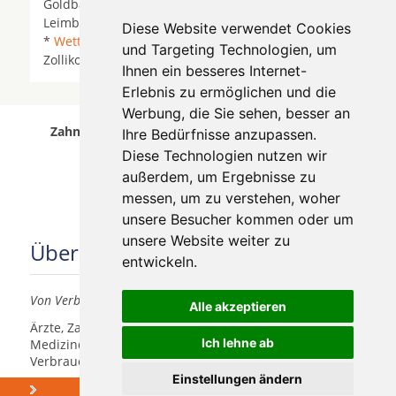
Goldbach * Kilchberg *
Kilchberg ZH
*
Küsnacht
*
Leimbach *
Rüschlikon
*
Thalwil
*
Uitikon Waldegg
Diese Website verwendet Cookies
*
Wettswil
*
Zollikerberg
*
Zollikon
* Zollikon Dorf *
und Targeting Technologien, um
Zollikon Station *
Zumikon
* Zurich *
Zürich
*
Ihnen ein besseres Internet-
Erlebnis zu ermöglichen und die
Werbung, die Sie sehen, besser an
Zahnärzte für Zahnimplantete in Bern Länggasse
Ihre Bedürfnisse anzupassen.
wurde am 06 August 2026 aktualisiert.
Diese Technologien nutzen wir
außerdem, um Ergebnisse zu
messen, um zu verstehen, woher
unsere Besucher kommen oder um
unsere Website weiter zu
Über uns
entwickeln.
Von Verbrauchern für Verbraucher
Alle akzeptieren
Ärzte, Zahnärzte, Akustiker und andere
Ich lehne ab
Medizindienstleister haben hier die Möglichkeit, sich
Verbrauchern vorzustellen.
Einstellungen ändern
Über uns
Praxismarketing