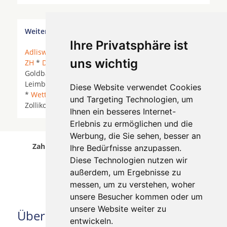
Weitere Orte in der Nähe von Bern Bümpliz
Ihre Privatsphäre ist
Adliswil
* Alt Paradies * Bendlikon *
Birmensdorf
uns wichtig
ZH
*
Dübendorf
*
Ebmatingen
*
Erlenbach ZH
*
Goldbach * Kilchberg *
Kilchberg ZH
*
Küsnacht
*
Leimbach *
Rüschlikon
*
Thalwil
*
Uitikon Waldegg
Diese Website verwendet Cookies
*
Wettswil
*
Zollikerberg
*
Zollikon
* Zollikon Dorf *
und Targeting Technologien, um
Zollikon Station *
Zumikon
* Zurich *
Zürich
*
Ihnen ein besseres Internet-
Erlebnis zu ermöglichen und die
Werbung, die Sie sehen, besser an
Zahnärzte für Zahnimplantete in Bern Bümpliz
Ihre Bedürfnisse anzupassen.
wurde am 07 August 2026 aktualisiert.
Diese Technologien nutzen wir
außerdem, um Ergebnisse zu
messen, um zu verstehen, woher
unsere Besucher kommen oder um
unsere Website weiter zu
Über uns
entwickeln.