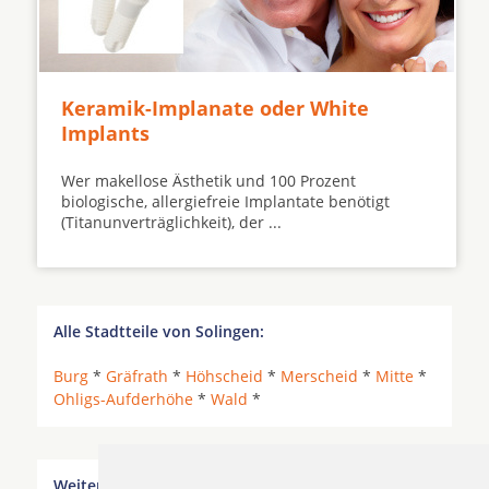
Keramik-Implanate oder White
Implants
Wer makellose Ästhetik und 100 Prozent
biologische, allergiefreie Implantate benötigt
(Titanunverträglichkeit), der ...
Alle Stadtteile von Solingen:
Burg
*
Gräfrath
*
Höhscheid
*
Merscheid
*
Mitte
*
Ohligs-Aufderhöhe
*
Wald
*
Weitere Orte in der Nähe von Solingen Wald