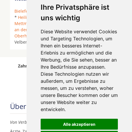
Ihre Privatsphäre ist
Bielefeld
*
Duisburg
*
Düsseldorf
* Erkrath *
Essen
uns wichtig
*
Heiligenhaus
*
Kaarst
*
Krefeld
*
Meerbusch
*
Mettmann
*
Moers
* Mönchengladbach *
Mülheim
an der Ruhr
* Neukirchen-Vluyn *
Neuss
*
Diese Website verwendet Cookies
Oberhausen
*
Ratingen
* Rheurdt * Tönisvorst *
und Targeting Technologien, um
Velbert *
Willich
* Wuppertal * Wülfrath *
Ihnen ein besseres Internet-
Erlebnis zu ermöglichen und die
Werbung, die Sie sehen, besser an
Zahnärzte für Zahnimplantete in Solingen Wald
Ihre Bedürfnisse anzupassen.
wurde am 06 August 2026 aktualisiert.
Diese Technologien nutzen wir
außerdem, um Ergebnisse zu
messen, um zu verstehen, woher
unsere Besucher kommen oder um
unsere Website weiter zu
Über uns
entwickeln.
Von Verbrauchern für Verbraucher
Alle akzeptieren
Ärzte, Zahnärzte, Akustiker und andere