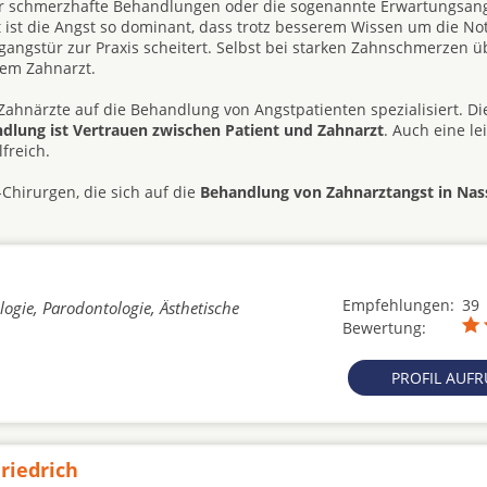
ehr schmerzhafte Behandlungen oder die sogenannte Erwartungsang
t ist die Angst so dominant, dass trotz besserem Wissen um die No
angstür zur Praxis scheitert. Selbst bei starken Zahnschmerzen ü
dem Zahnarzt.
Zahnärzte auf die Behandlung von Angstpatienten spezialisiert. Di
andlung ist Vertrauen zwischen Patient und Zahnarzt
. Auch eine le
freich.
Chirurgen, die sich auf die
Behandlung von Zahnarztangst in Nas
Empfehlungen:
39
ogie, Parodontologie, Ästhetische
Bewertung:
PROFIL AUF
riedrich