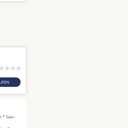
RUFEN
n * Gau-