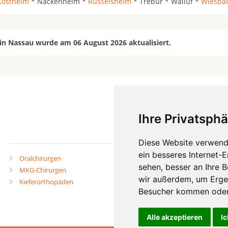
Kostheim
* Nackenheim *
Rüsselsheim
* Trebur * Walluf *
Wiesba
in Nassau wurde am 06 August 2026 aktualisiert.
Ihre Privatsphä
mehr
Diese Website verwend
ein besseres Internet-
Oralchirurgen
Zahnärzte in Städten
sehen, besser an Ihre 
MKG-Chirurgen
Zahnärzte in Stadtteilen
wir außerdem, um Erge
Kieferorthopäden
Besucher kommen oder 
Alle akzeptieren
Ic