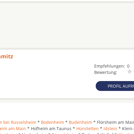
hmitz
Empfehlungen:
0
Bewertung:
PROFIL AUF
m bei Rüsselsheim
*
Bodenheim
*
Budenheim
* Flörsheim am Mai
eim am Main
* Hofheim am Taunus *
Hünstetten
*
Idstein
* Klein-