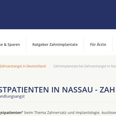
se & Sparen
Ratgeber Zahnimplantate
Für Ärzte
 Zahnarztangst in Deutschland
Zahnimplantate bei Zahnarztangst in Na
TPATIENTEN IN NASSAU - ZA
andlungsangst
gstpatienten"
beim Thema Zahnersatz und Implantologie. Auslöser