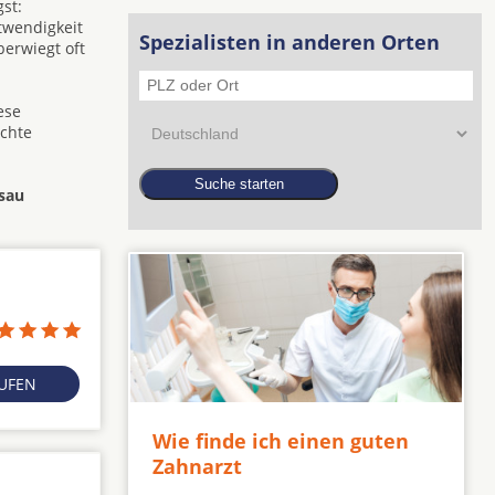
st:
twendigkeit
Spezialisten in anderen Orten
berwiegt oft
ese
ichte
sau
RUFEN
Wie finde ich einen guten
Zahnarzt