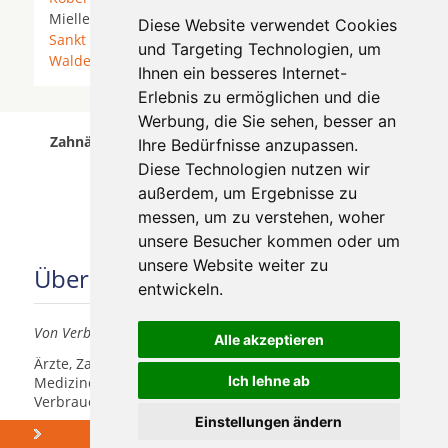
Miellen *
Mülheim-Kärlich
* Osterspai *
Rhens
*
Diese Website verwendet Cookies
Sankt Sebastian
*
Spay
*
Urbar
*
Urmitz
*
und Targeting Technologien, um
Waldesch
*
Winningen
*
Ihnen ein besseres Internet-
Erlebnis zu ermöglichen und die
Werbung, die Sie sehen, besser an
Zahnärzte für Zahnimplantete in Heidenrod wurde
Ihre Bedürfnisse anzupassen.
am 08 August 2026 aktualisiert.
Diese Technologien nutzen wir
außerdem, um Ergebnisse zu
messen, um zu verstehen, woher
unsere Besucher kommen oder um
unsere Website weiter zu
Über uns
entwickeln.
Von Verbrauchern für Verbraucher
Alle akzeptieren
Ärzte, Zahnärzte, Akustiker und andere
Ich lehne ab
Medizindienstleister haben hier die Möglichkeit, sich
Verbrauchern vorzustellen.
Einstellungen ändern
Über uns
Praxismarketing