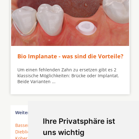
Bio Implanate - was sind die Vorteile?
Um einen fehlenden Zahn zu ersetzen gibt es 2
klassische Möglichkeiten: Brücke oder Implantat.
Beide Varianten ...
Weitere Orte in der Nähe von Heidenrod
Ihre Privatsphäre ist
Bassenheim
*
Boppard
*
Braubach
* Brey *
uns wichtig
Dieblich
* Fachbach * Filsen * Frücht * Hünenfeld *
Kobern-Gondorf
*
Koblenz
*
Lahnstein
* Lehmen *