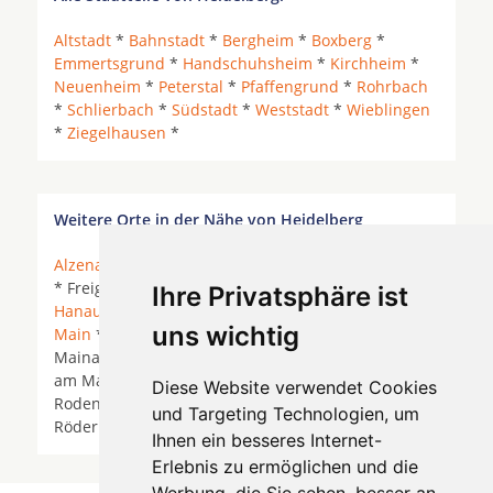
Altstadt
*
Bahnstadt
*
Bergheim
*
Boxberg
*
Emmertsgrund
*
Handschuhsheim
*
Kirchheim
*
Neuenheim
*
Peterstal
*
Pfaffengrund
*
Rohrbach
*
Schlierbach
*
Südstadt
*
Weststadt
*
Wieblingen
*
Ziegelhausen
*
Weitere Orte in der Nähe von Heidelberg
Alzenau
* Aschaffenburg *
Babenhausen (Hessen)
* Freigericht *
Großkrotzenburg
*
Hainburg
*
Ihre Privatsphäre ist
Hanau
*
Heusenstamm
*
Johannesberg
*
Kahl am
uns wichtig
Main
*
Karlstein am Main
*
Kleinostheim
*
Mainaschaff *
Mainhausen
* Mömbris * Mühlheim
am Main *
Obertshausen
* Offenbach am Main *
Diese Website verwendet Cookies
Rodenbach (Main-Kinzig-Kreis) *
Rodgau
*
und Targeting Technologien, um
Rödermark *
Seligenstadt
*
Stockstadt am Main
*
Ihnen ein besseres Internet-
Erlebnis zu ermöglichen und die