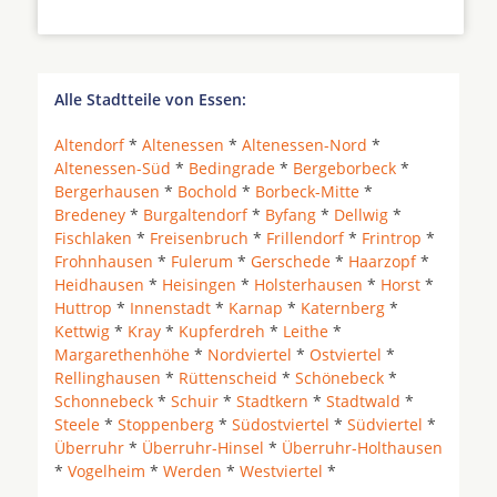
Alle Stadtteile von Essen:
Altendorf
*
Altenessen
*
Altenessen-Nord
*
Altenessen-Süd
*
Bedingrade
*
Bergeborbeck
*
Bergerhausen
*
Bochold
*
Borbeck-Mitte
*
Bredeney
*
Burgaltendorf
*
Byfang
*
Dellwig
*
Fischlaken
*
Freisenbruch
*
Frillendorf
*
Frintrop
*
Frohnhausen
*
Fulerum
*
Gerschede
*
Haarzopf
*
Heidhausen
*
Heisingen
*
Holsterhausen
*
Horst
*
Huttrop
*
Innenstadt
*
Karnap
*
Katernberg
*
Kettwig
*
Kray
*
Kupferdreh
*
Leithe
*
Margarethenhöhe
*
Nordviertel
*
Ostviertel
*
Rellinghausen
*
Rüttenscheid
*
Schönebeck
*
Schonnebeck
*
Schuir
*
Stadtkern
*
Stadtwald
*
Steele
*
Stoppenberg
*
Südostviertel
*
Südviertel
*
Überruhr
*
Überruhr-Hinsel
*
Überruhr-Holthausen
*
Vogelheim
*
Werden
*
Westviertel
*