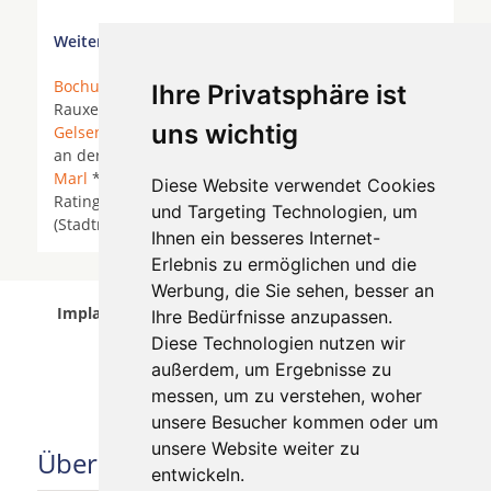
Weitere Orte in der Nähe von Essen:
Bochum
*
Bottrop
*
Bottrop-Kirchhellen
* Castrop-
Ihre Privatsphäre ist
Rauxel *
Dorsten
* Duisburg *
Essen
*
uns wichtig
Gelsenkirchen
*
Gladbeck
*
Hattingen
* Hattingen
an der Ruhr * Heiligenhaus *
Herne
*
Herten
*
Marl
*
Mülheim an der Ruhr
*
Oberhausen
*
Diese Website verwendet Cookies
Ratingen *
Recklinghausen
* Recklinghausen
und Targeting Technologien, um
(Stadtmitte) * Sprockhövel *
Velbert
* Witten *
Ihnen ein besseres Internet-
Erlebnis zu ermöglichen und die
Werbung, die Sie sehen, besser an
Implantologen in Essen wurde am 05 August 2026
Ihre Bedürfnisse anzupassen.
aktualisiert.
Diese Technologien nutzen wir
außerdem, um Ergebnisse zu
messen, um zu verstehen, woher
unsere Besucher kommen oder um
unsere Website weiter zu
Über uns
entwickeln.