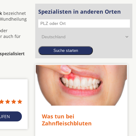
Spezialisten in anderen Orten
k
bezeichnet
e Wundheilung
oder
r auch für
pezialisiert
Was tun bei
RUFEN
Zahnfleischbluten