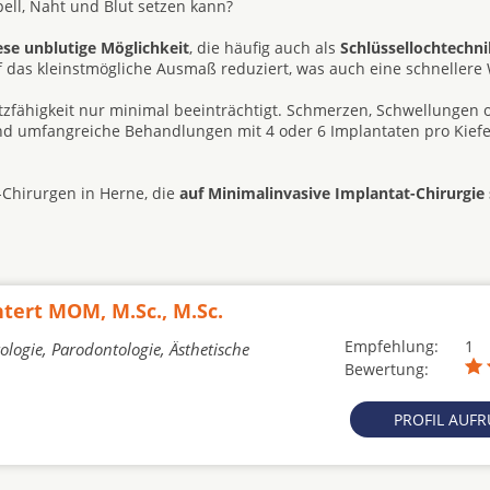
ll, Naht und Blut setzen kann?
ese unblutige Möglichkeit
, die häufig auch als
Schlüssellochtechni
uf das kleinstmögliche Ausmaß reduziert, was auch eine schneller
atzfähigkeit nur minimal beeinträchtigt. Schmerzen, Schwellungen 
ind umfangreiche Behandlungen mit 4 oder 6 Implantaten pro Kiefe
-Chirurgen in Herne, die
auf Minimalinvasive Implantat-Chirurgie s
ntert MOM, M.Sc., M.Sc.
Empfehlung:
1
ologie, Parodontologie, Ästhetische
Bewertung:
PROFIL AUF